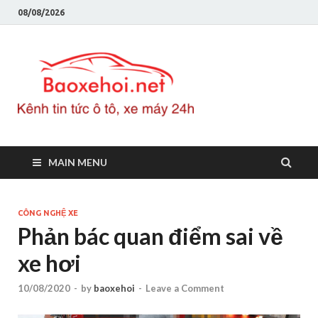
08/08/2026
Baoxeho
Báo xe hơi chính thống
Việt Nam, tin tức xe cập
nhật 24h
MAIN MENU
CÔNG NGHỆ XE
Phản bác quan điểm sai về
xe hơi
10/08/2020
-
by
baoxehoi
-
Leave a Comment