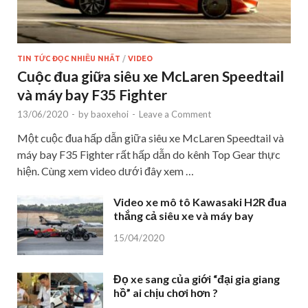
TIN TỨC ĐỌC NHIỀU NHẤT
/
VIDEO
Cuộc đua giữa siêu xe McLaren Speedtail
và máy bay F35 Fighter
13/06/2020
-
by
baoxehoi
-
Leave a Comment
Một cuộc đua hấp dẫn giữa siêu xe McLaren Speedtail và
máy bay F35 Fighter rất hấp dẫn do kênh Top Gear thực
hiện. Cùng xem video dưới đây xem …
Video xe mô tô Kawasaki H2R đua
thắng cả siêu xe và máy bay
15/04/2020
Đọ xe sang của giới “đại gia giang
hồ” ai chịu chơi hơn ?