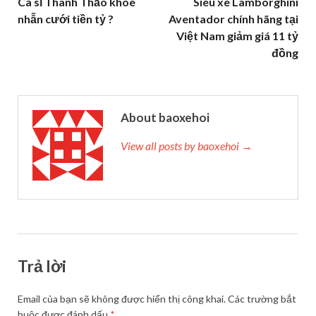
Ca sĩ Thanh Thảo khoe
Siêu xe Lamborghini
nhẫn cưới tiền tỷ ?
Aventador chính hãng tại
Việt Nam giảm giá 11 tỷ
đồng
About baoxehoi
View all posts by baoxehoi →
Trả lời
Email của bạn sẽ không được hiển thị công khai.
Các trường bắt
buộc được đánh dấu
*