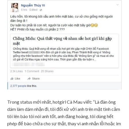
Trong status mới nhất, hotgirl Cà Mau viết: “Là đàn ông
dám làm dám nhận đi, tôi đối xử với anh trên mặt tình cảm
tôi lên báo tôi nói anh tốt, anh đàng hoàng, tôi dùng hết
phép để bào chữa cho sự thật, thay vì anh nhận lỗi hoặc im