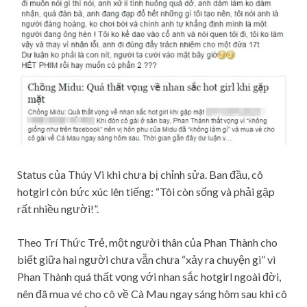
Status của Thúy Vi khi chưa bị chỉnh sửa. Ban đầu, cô
hotgirl còn bức xúc lên tiếng: “Tôi còn sống và phải gặp
rất nhiều người!”.
Theo Trí Thức Trẻ, một người thân của Phan Thành cho
biết giữa hai người chưa vẫn chưa “xảy ra chuyện gì” vì
Phan Thành quá thất vọng với nhan sắc hotgirl ngoài đời,
nên đã mua vé cho cô về Cà Mau ngay sáng hôm sau khi cô