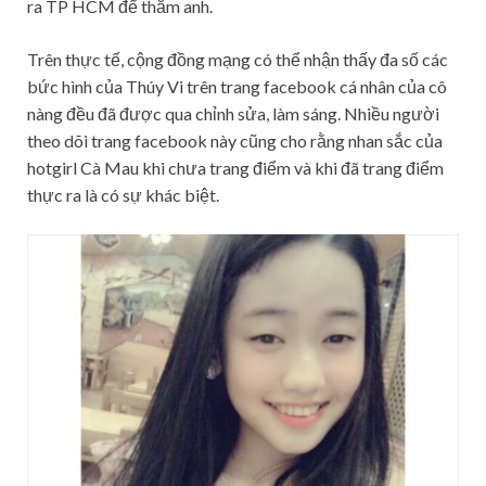
ra TP HCM để thăm anh.
Trên thực tế, cộng đồng mạng có thể nhận thấy đa số các
bức hình của Thúy Vi trên trang facebook cá nhân của cô
nàng đều đã được qua chỉnh sửa, làm sáng. Nhiều người
theo dõi trang facebook này cũng cho rằng nhan sắc của
hotgirl Cà Mau khi chưa trang điểm và khi đã trang điểm
thực ra là có sự khác biệt.