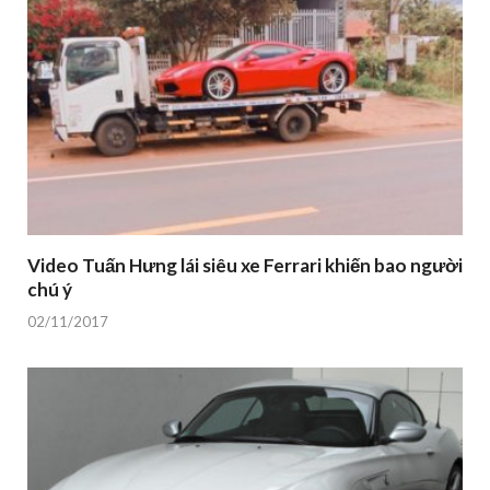
Video Tuấn Hưng lái siêu xe Ferrari khiến bao người
chú ý
02/11/2017