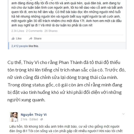
Cụ thể, Thúy Vi cho rằng Phan Thành đã tỏ thái độ thiếu
tôn trọng khi lên tiếng chỉ trích nhan sắc của cô. Trước đó,
nữ sinh cũng đã chỉnh sửa lại dòng trạng thái của mình.
Trong dòng status gốc, cô gái còn ám chỉ rằng mình đang
bị đặt vào tình huống khó xử khi phải đối diện với những
người xung quanh.