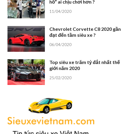
hồ” ai chịu chơi hơn ?
11/04/2020
Chevrolet Corvette C8 2020 gần
đạt đến tầm siêu xe ?
06/04/2020
Top siêu xe trăm tỷ đắt nhất thế
giới năm 2020
25/02/2020