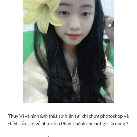
Thúy Vi và hình ảnh thật sự hiện tại khi chưa photoshop và
chỉnh sửa, có vẻ như điều Phan Thành chê hot girl là đúng ?