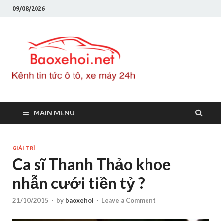
09/08/2026
Baoxeho
Báo xe hơi chính thống
Việt Nam, tin tức xe cập
nhật 24h
MAIN MENU
GIẢI TRÍ
Ca sĩ Thanh Thảo khoe
nhẫn cưới tiền tỷ ?
21/10/2015
-
by
baoxehoi
-
Leave a Comment