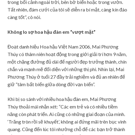
trong bối cảnh ngoài trời, bên bờ biển hoặc trong vườn.
Tất nhiên, đám cưới của tôi sẽ diễn ra bí mật, càng kín đáo
càng tốt”, cô nói.
Không lo sợ hoa hậu đàn em “vượt mặt”
Đoạt danh hiệu Hoa hậu Việt Nam 2006, Mai Phương
Thúy có thâm niên hoạt động trong giới giải trí hơn 9 năm,
một chặng đường đủ dài để người đẹp trưởng thành, chín
chắn và mạnh mẽ đối diện với những thị phi. Nhìn lại, Mai
Phương Thúy ở tuổi 27 đầy trải nghiệm và đủ an nhiên để
giữ “tâm bất biến giữa dòng đời vạn biến”.
Khi bị so sánh với nhiều hoa hậu đàn em, Mai Phương
Thúy thoải mái nhận xét: “Các em trẻ và có nhiều tiềm
năng còn phát triển. Ai cũng có những giai đoạn của mình.
‘Trăng tròn rồi sẽ khuyết’, không ai đứng mãi trên bục vinh
quang. Cũng đến lúc tôi nhường chỗ để các bạn trở thành