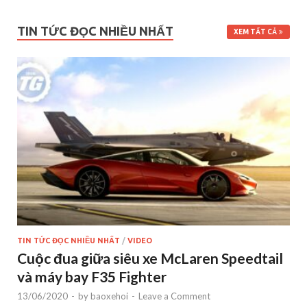
TIN TỨC ĐỌC NHIỀU NHẤT
XEM TẤT CẢ
TIN TỨC ĐỌC NHIỀU NHẤT
/
VIDEO
Cuộc đua giữa siêu xe McLaren Speedtail
và máy bay F35 Fighter
13/06/2020
-
by
baoxehoi
-
Leave a Comment