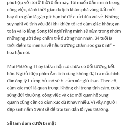
phù hợp với tôi ở thời điểm này. Tôi muốn đắm mình trong
công việc, dành thời gian du lịch khám phá vùng đất mới,
hay đơn giản là gặp gỡ bạn bè để cười đùa vui vẻ. Những
suy nghĩ về tình yêu đôi khi khiến tôi có cảm giác không an
toàn và lo lắng. Song tôi nghĩ rằng mình sẽ nằm trong nhóm
những người đẹp chậm trễ đường hôn nhân. 34 tuổi là
thời điểm tôi nên lui về hậu trường chăm sóc gia đình” –
hoa hậu nói.
Mai Phương Thúy thừa nhận cô chưa có đối tượng kết
hôn. Người đẹp phim Âm tính cũng không đặt ra mẫu hình
đàn ông lý tưởng bởi nó sẽ bị cảm xúc giới hạn. Theo cô,
cảm xúc mới là quan trọng. Không chỉ trong tình cảm, cuộc
sống đời thường, công việc và các mối quan hệ xung
quanh cũng cần có cảm xúc dù ít hay nhiều. Vì vậy, người
đẹp sinh năm 1988 sẽ để trái tim dẫn lối yêu thương.
Sẽ làm đám cưới bí mật