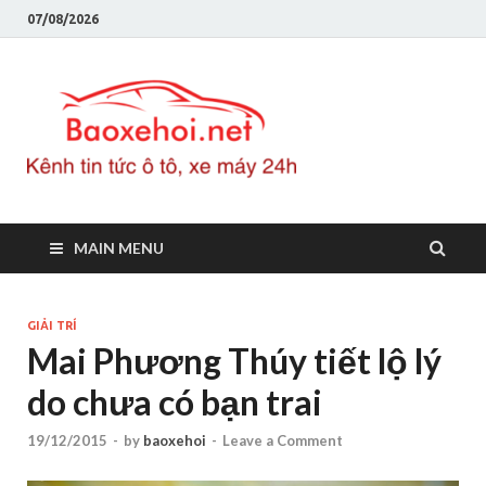
07/08/2026
Baoxeho
Báo xe hơi chính thống
Việt Nam, tin tức xe cập
nhật 24h
MAIN MENU
GIẢI TRÍ
Mai Phương Thúy tiết lộ lý
do chưa có bạn trai
19/12/2015
-
by
baoxehoi
-
Leave a Comment