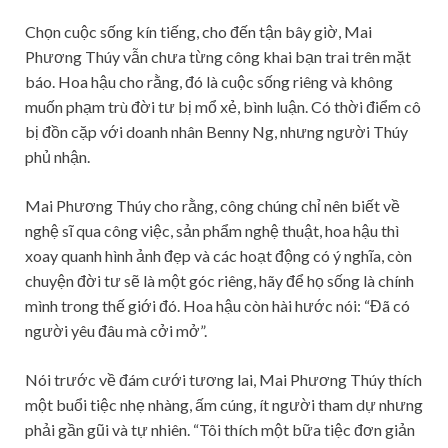
Chọn cuộc sống kín tiếng, cho đến tận bây giờ, Mai
Phương Thúy vẫn chưa từng công khai bạn trai trên mặt
báo. Hoa hậu cho rằng, đó là cuộc sống riêng và không
muốn phạm trù đời tư bị mổ xẻ, bình luận. Có thời điểm cô
bị đồn cặp với doanh nhân Benny Ng, nhưng người Thúy
phủ nhận.
Mai Phương Thúy cho rằng, công chúng chỉ nên biết về
nghệ sĩ qua công việc, sản phẩm nghệ thuật, hoa hậu thì
xoay quanh hình ảnh đẹp và các hoạt động có ý nghĩa, còn
chuyện đời tư sẽ là một góc riêng, hãy để họ sống là chính
mình trong thế giới đó. Hoa hậu còn hài hước nói: “Đã có
người yêu đâu mà cởi mở”.
Nói trước về đám cưới tương lai, Mai Phương Thúy thích
một buổi tiệc nhẹ nhàng, ấm cúng, ít người tham dự nhưng
phải gần gũi và tự nhiên. “Tôi thích một bữa tiệc đơn giản