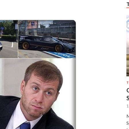
T
1
M
S