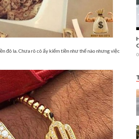
H
C
ền đô la. Chưa rõ cô ấy kiếm tiền như thế nào nhưng việc
0