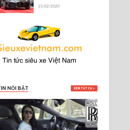
25/02/2020
TIN NỔI BẬT
XEM TẤT CẢ