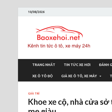
10/08/2026
Bao
Báo xe hơi 
TRANG NHẤT
TIN TỨC XE HƠI
ĐÁNH G
XE Ô TÔ ĐỘ
GIÁ XE Ô TÔ, XE MÁY
T
GIẢI TRÍ
Khoe xe cộ, nhà cửa sở 
mẹ giàu