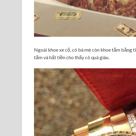
Ngoài khoe xe cộ, có bà mẹ còn khoe tắm bằng ti
tắm và hất tiền cho thấy cô quá giàu.