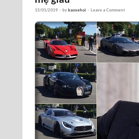
13/01/2019
-
by
baoxehoi
-
Leave a Comment