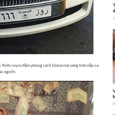
T
d
1
c Rolls royce đậm phong cách Dubai mạ vàng trên nắp ca
ác người.
V
b
0