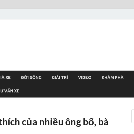
xehoi
chính thống Việt Nam, tin tức xe cập nhật 24h
IÁ XE
ĐỜI SỐNG
GIẢI TRÍ
VIDEO
KHÁM PHÁ
Ư VẤN XE
thích của nhiều ông bố, bà