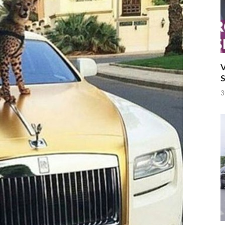
V
S
3