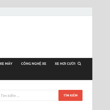
XE MÁY
CÔNG NGHỆ XE
XE HƠI CƯỜI