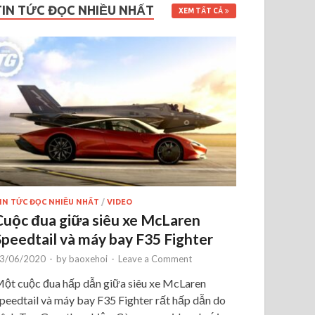
TIN TỨC ĐỌC NHIỀU NHẤT
XEM TẤT CẢ
IN TỨC ĐỌC NHIỀU NHẤT
/
VIDEO
Cuộc đua giữa siêu xe McLaren
Speedtail và máy bay F35 Fighter
3/06/2020
-
by
baoxehoi
-
Leave a Comment
ột cuộc đua hấp dẫn giữa siêu xe McLaren
peedtail và máy bay F35 Fighter rất hấp dẫn do