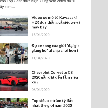
ênh Top Gear thực hiện. Cùng xem video dưới
ây xem …
Video xe mô tô Kawasaki
H2R đua thắng cả siêu xe và
máy bay
15/04/2020
Đọ xe sang của giới “đại gia
giang hồ” ai chịu chơi hơn ?
11/04/2020
Chevrolet Corvette C8
2020 gần đạt đến tầm siêu
xe ?
06/04/2020
Top siêu xe trăm tỷ đắt
nhất thế giới năm 2020