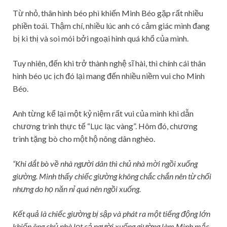
Từ nhỏ, thân hình béo phì khiến Minh Béo gặp rất nhiều
phiền toái. Thậm chí, nhiều lúc anh có cảm giác mình đang
bị kì thị và soi mói bởi ngoại hình quá khổ của mình.
Tuy nhiên, đến khi trở thành nghệ sĩ hài, thì chính cái thân
hình béo ục ịch đó lại mang đến nhiều niềm vui cho Minh
Béo.
Anh từng kể lại một kỷ niệm rất vui của mình khi dẫn
chương trình thực tế “Lục lạc vàng”. Hôm đó, chương
trình tặng bò cho một hộ nông dân nghèo.
“Khi dắt bò về nhà người dân thì chủ nhà mời ngồi xuống
giường. Minh thấy chiếc giường không chắc chắn nên từ chối
nhưng do họ năn nỉ quá nên ngồi xuống.
Kết quả là chiếc giường bị sập và phát ra một tiếng động lớn
khiến ông chủ nhà lọt cả người xuống giường làm Minh mắc