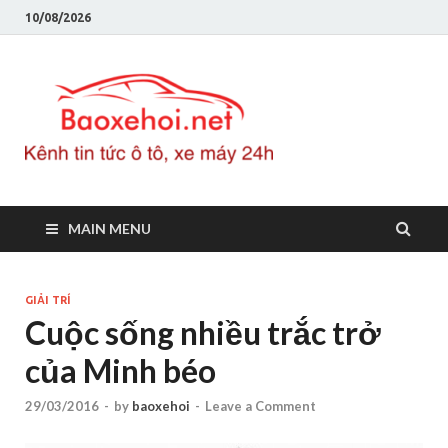
10/08/2026
Baoxeho
Báo xe hơi chính thống
Việt Nam, tin tức xe cập
nhật 24h
MAIN MENU
GIẢI TRÍ
Cuộc sống nhiều trắc trở
của Minh béo
29/03/2016
-
by
baoxehoi
-
Leave a Comment