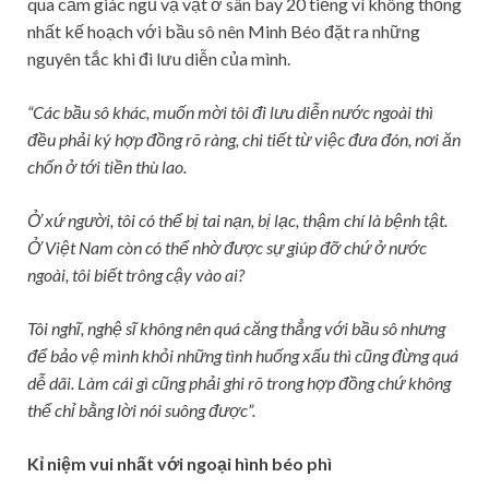
qua cảm giác ngủ vạ vật ở sân bay 20 tiếng vì không thống
nhất kế hoạch với bầu sô nên Minh Béo đặt ra những
nguyên tắc khi đi lưu diễn của mình.
“Các bầu sô khác, muốn mời tôi đi lưu diễn nước ngoài thì
đều phải ký hợp đồng rõ ràng, chi tiết từ việc đưa đón, nơi ăn
chốn ở tới tiền thù lao.
Ở xứ người, tôi có thể bị tai nạn, bị lạc, thậm chí là bệnh tật.
Ở Việt Nam còn có thể nhờ được sự giúp đỡ chứ ở nước
ngoài, tôi biết trông cậy vào ai?
Tôi nghĩ, nghệ sĩ không nên quá căng thẳng với bầu sô nhưng
để bảo vệ mình khỏi những tình huống xấu thì cũng đừng quá
dễ dãi. Làm cái gì cũng phải ghi rõ trong hợp đồng chứ không
thể chỉ bằng lời nói suông được”.
Kỉ niệm vui nhất với ngoại hình béo phì