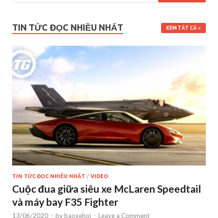
TIN TỨC ĐỌC NHIỀU NHẤT
XEM TẤT CẢ
TIN TỨC ĐỌC NHIỀU NHẤT
/
VIDEO
Cuộc đua giữa siêu xe McLaren Speedtail
và máy bay F35 Fighter
13/06/2020
-
by
baoxehoi
-
Leave a Comment