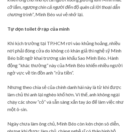
cỡ lắm, ngượng chín cả người đến độ quên cả lời thoại dẫn
chương trình”
, Minh Béo vui vẻ nhớ lại.
Tự dọn toilet ở rạp của mình
Khi kịch trường tại TP.HCM rơi vào khủng hoảng, nhiều
nơi phải đóng cửa do không có khán giả thì nghệ sỹ Minh
Béo bất ngờ khai trương sân khấu Sao Minh Béo. Hành
động “khác thường” này của Minh Béo khiến nhiều người
ngờ vực về tin đồn anh “rửa tiền”.
Nhưng theo chia sẻ của chính danh hài này là từ khi được
làm chủ thì anh lại nghèo khổ hơn. Vì thế, anh không ngại
chạy các show “cỏ” và sẵn sàng xắn tay áo để làm việc như
một ô-sin.
Ngày chưa làm ông chủ, Minh Béo còn kén chọn sô diễn,
nhưng khi được làm chủ, chàng nghệ sĩ có thân hình hộ