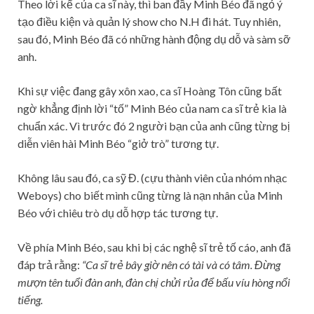
Theo lời kể của ca sĩ này, thì ban đầy Minh Béo đã ngỏ ý
tạo điều kiện và quản lý show cho N.H đi hát. Tuy nhiên,
sau đó, Minh Béo đã có những hành động dụ dỗ và sàm sỡ
anh.
Khi sự việc đang gây xôn xao, ca sĩ Hoàng Tôn cũng bất
ngờ khẳng định lời “tố” Minh Béo của nam ca sĩ trẻ kia là
chuẩn xác. Vì trước đó 2 người bạn của anh cũng từng bị
diễn viên hài Minh Béo “giở trò” tương tự.
Không lâu sau đó, ca sỹ Đ. (cựu thành viên của nhóm nhạc
Weboys) cho biết mình cũng từng là nạn nhân của Minh
Béo với chiêu trò dụ dỗ hợp tác tương tự.
Về phía Minh Béo, sau khi bị các nghệ sĩ trẻ tố cáo, anh đã
đáp trả rằng:
“Ca sĩ trẻ bây giờ nên có tài và có tâm. Đừng
mượn tên tuổi đàn anh, đàn chị chửi rủa để bấu víu hòng nổi
tiếng.