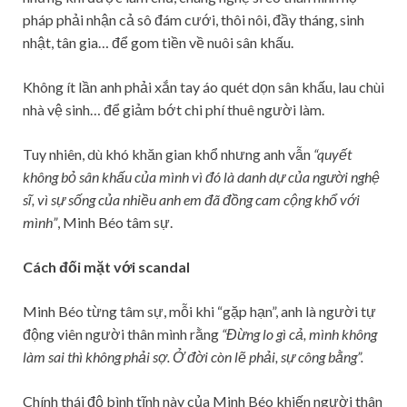
pháp phải nhận cả sô đám cưới, thôi nôi, đầy tháng, sinh
nhật, tân gia… để gom tiền về nuôi sân khấu.
Không ít lần anh phải xắn tay áo quét dọn sân khấu, lau chùi
nhà vệ sinh… để giảm bớt chi phí thuê người làm.
Tuy nhiên, dù khó khăn gian khổ nhưng anh vẫn
“quyết
không bỏ sân khấu của mình vì đó là danh dự của người nghệ
sĩ, vì sự sống của nhiều anh em đã đồng cam cộng khổ với
mình”
, Minh Béo tâm sự.
Cách đối mặt với scandal
Minh Béo từng tâm sự, mỗi khi “gặp hạn”, anh là người tự
động viên người thân mình rằng
“Đừng lo gì cả, mình không
làm sai thì không phải sợ. Ở đời còn lẽ phải, sự công bằng”.
Chính thái độ bình tĩnh này của Minh Béo khiến người thân