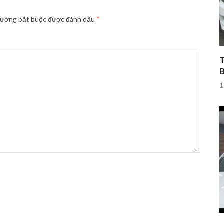
rường bắt buộc được đánh dấu
*
T
1