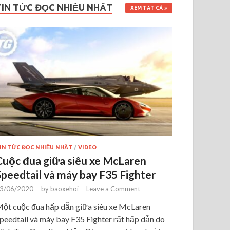
TIN TỨC ĐỌC NHIỀU NHẤT
XEM TẤT CẢ
IN TỨC ĐỌC NHIỀU NHẤT
/
VIDEO
Cuộc đua giữa siêu xe McLaren
Speedtail và máy bay F35 Fighter
3/06/2020
-
by
baoxehoi
-
Leave a Comment
ột cuộc đua hấp dẫn giữa siêu xe McLaren
peedtail và máy bay F35 Fighter rất hấp dẫn do