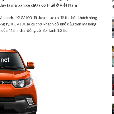
k
 đây là giá bán xe chưa có thuế ở Việt Nam
đ
, Mahindra KUV100 đã được tạo ra để thu hút khách hàng
công ty. KUV100 là xe chở khách cỡ nhỏ đầu tiên mà hãng
của Mahindra, động cơ 3 xi lanh 1,2 lít.