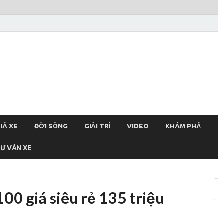
xehoi
chính thống Việt Nam, tin tức xe cập nhật 24h
IÁ XE
ĐỜI SỐNG
GIẢI TRÍ
VIDEO
KHÁM PHÁ
Ư VẤN XE
0 giá siêu rẻ 135 triệu