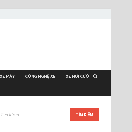
XE MÁY
CÔNG NGHỆ XE
XE HƠI CƯỜI