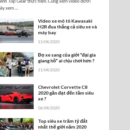
ênh Top Gear thực hiện. Cùng xem video dưới
ây xem …
Video xe mô tô Kawasaki
H2R đua thắng cả siêu xe và
máy bay
15/04/2020
Đọ xe sang của giới “đại gia
giang hồ” ai chịu chơi hơn ?
11/04/2020
Chevrolet Corvette C8
2020 gần đạt đến tầm siêu
xe ?
06/04/2020
Top siêu xe trăm tỷ đắt
nhất thế giới năm 2020