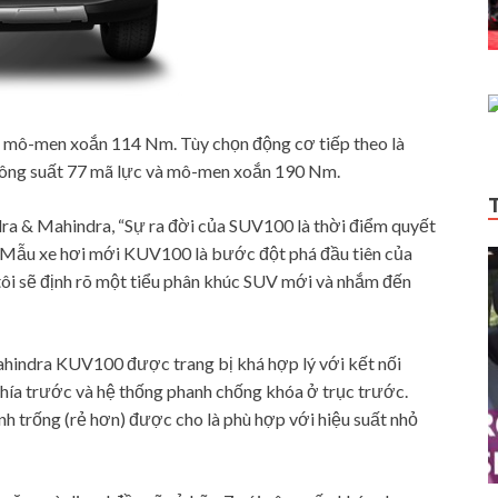
à mô-men xoắn 114 Nm. Tùy chọn động cơ tiếp theo là
h công suất 77 mã lực và mô-men xoắn 190 Nm.
a & Mahindra, “Sự ra đời của SUV100 là thời điểm quyết
a. Mẫu xe hơi mới KUV100 là bước đột phá đầu tiên của
tôi sẽ định rõ một tiểu phân khúc SUV mới và nhắm đến
ahindra KUV100 được trang bị khá hợp lý với kết nối
p phía trước và hệ thống phanh chống khóa ở trục trước.
nh trống (rẻ hơn) được cho là phù hợp với hiệu suất nhỏ