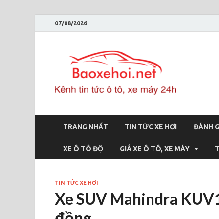
07/08/2026
Bao
Báo xe hơi 
TRANG NHẤT
TIN TỨC XE HƠI
ĐÁNH G
XE Ô TÔ ĐỘ
GIÁ XE Ô TÔ, XE MÁY
T
TIN TỨC XE HƠI
Xe SUV Mahindra KUV10
đồng