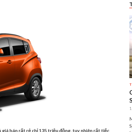
T
1
M
S
giá bán rất rẻ chỉ 135 triệu đồng, tuy nhiên rất tiếc