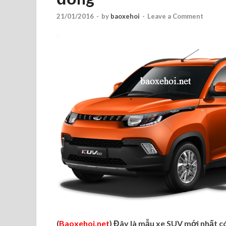
21/01/2016
-
by
baoxehoi
-
Leave a Comment
(
Baoxehoi.net
) Đây là mẫu xe SUV mới nhất có 