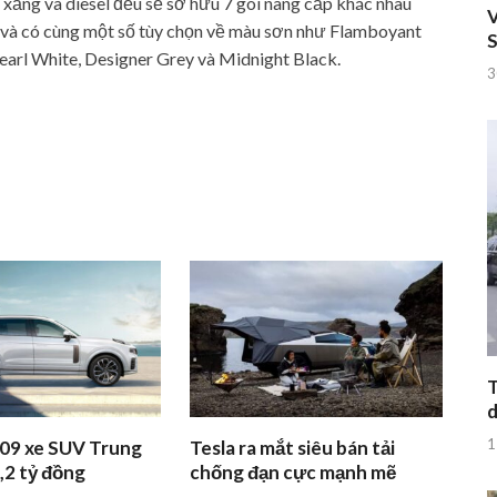
n xăng và diesel đều sẽ sở hữu 7 gói nâng cấp khác nhau
V
và có cùng một số tùy chọn về màu sơn như Flamboyant
S
Pearl White, Designer Grey và Midnight Black.
3
T
d
1
 09 xe SUV Trung
Tesla ra mắt siêu bán tải
,2 tỷ đồng
chống đạn cực mạnh mẽ