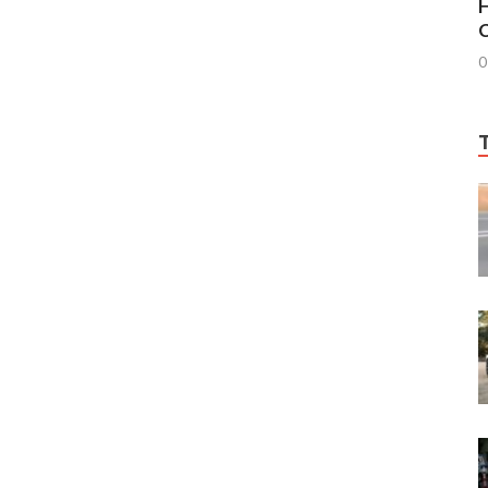
H
C
0