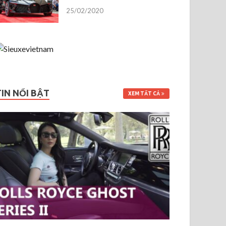
25/02/2020
TIN NỔI BẬT
XEM TẤT CẢ