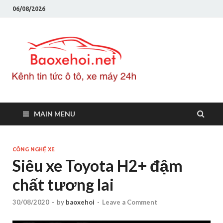
06/08/2026
Baoxeho
Báo xe hơi chính thống
Việt Nam, tin tức xe cập
nhật 24h
MAIN MENU
CÔNG NGHỆ XE
Siêu xe Toyota H2+ đậm
chất tương lai
30/08/2020
-
by
baoxehoi
-
Leave a Comment