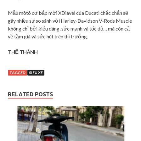
Mẫu môtô cơ bắp mới XDiavel của Ducati chắc chắn sẽ
gây nhiều sự so sánh với Harley-Davidson V-Rods Muscle
không chỉ bởi kiểu dáng, sức mạnh và tốc độ… mà còn cả
về tầm giá và sức hút trên thị trường.
THẾ THÀNH
TAGGED
SIÊU XE
RELATED POSTS