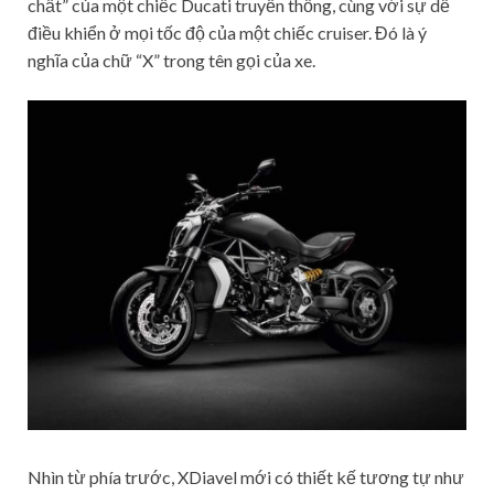
chất” của một chiếc Ducati truyền thống, cùng với sự dễ
điều khiển ở mọi tốc độ của một chiếc cruiser. Đó là ý
nghĩa của chữ “X” trong tên gọi của xe.
Nhìn từ phía trước, XDiavel mới có thiết kế tương tự như