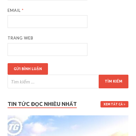
EMAIL
*
TRANG WEB
TIN TỨC ĐỌC NHIỀU NHẤT
XEM TẤT CẢ