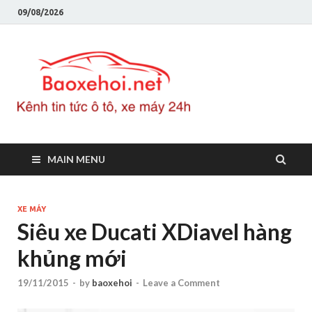
09/08/2026
Baoxeho
Báo xe hơi chính thống
Việt Nam, tin tức xe cập
nhật 24h
MAIN MENU
XE MÁY
Siêu xe Ducati XDiavel hàng
khủng mới
19/11/2015
-
by
baoxehoi
-
Leave a Comment