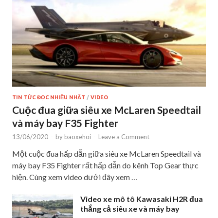
TIN TỨC ĐỌC NHIỀU NHẤT
/
VIDEO
Cuộc đua giữa siêu xe McLaren Speedtail
và máy bay F35 Fighter
13/06/2020
-
by
baoxehoi
-
Leave a Comment
Một cuộc đua hấp dẫn giữa siêu xe McLaren Speedtail và
máy bay F35 Fighter rất hấp dẫn do kênh Top Gear thực
hiện. Cùng xem video dưới đây xem …
Video xe mô tô Kawasaki H2R đua
thắng cả siêu xe và máy bay