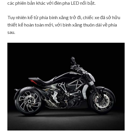
các phiên bản khác với đèn pha LED nổi bật.
Tuy nhiên kể từ phía bình xăng trở đi, chiếc xe đã sở hữu
thiết kế hoàn toàn mới, với bình xăng thuôn dài về phía
sau.