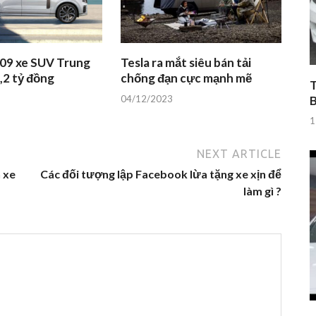
 09 xe SUV Trung
Tesla ra mắt siêu bán tải
,2 tỷ đồng
chống đạn cực mạnh mẽ
T
04/12/2023
1
NEXT ARTICLE
 xe
Các đối tượng lập Facebook lừa tặng xe xịn để
làm gì ?