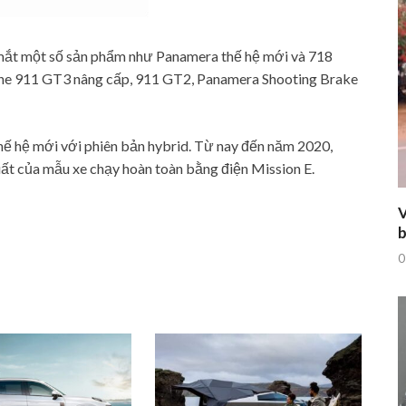
 mắt một số sản phẩm như Panamera thế hệ mới và 718
he 911 GT3 nâng cấp, 911 GT2, Panamera Shooting Brake
thế hệ mới với phiên bản hybrid. Từ nay đến năm 2020,
uất của mẫu xe chạy hoàn toàn bằng điện Mission E.
V
b
0