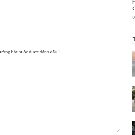
H
C
0
rường bắt buộc được đánh dấu
*