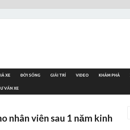
xehoi
chính thống Việt Nam, tin tức xe cập nhật 24h
IÁ XE
ĐỜI SỐNG
GIẢI TRÍ
VIDEO
KHÁM PHÁ
Ư VẤN XE
o nhân viên sau 1 năm kinh