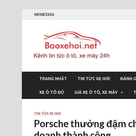
08/08/2026
Bao
Báo xe hơi 
TRANG NHẤT
TIN TỨC XE HƠI
ĐÁNH G
XE Ô TÔ ĐỘ
GIÁ XE Ô TÔ, XE MÁY
T
TIN TỨC XE HƠI
Porsche thưởng đậm ch
doanh thành công