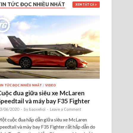
TIN TỨC ĐỌC NHIỀU NHẤT
XEM TẤT CẢ
IN TỨC ĐỌC NHIỀU NHẤT
/
VIDEO
Cuộc đua giữa siêu xe McLaren
Speedtail và máy bay F35 Fighter
3/06/2020
-
by
baoxehoi
-
Leave a Comment
ột cuộc đua hấp dẫn giữa siêu xe McLaren
peedtail và máy bay F35 Fighter rất hấp dẫn do