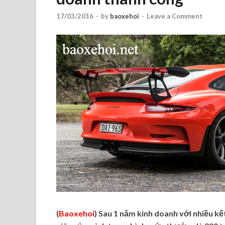
17/03/2016
-
by
baoxehoi
-
Leave a Comment
(
Baoxehoi
) Sau 1 năm kinh doanh với nhiều 