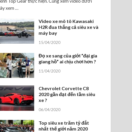
ênh Top Gear thực hiện. Cùng xem video dưới
ây xem …
Video xe mô tô Kawasaki
H2R đua thắng cả siêu xe và
máy bay
15/04/2020
Đọ xe sang của giới “đại gia
giang hồ” ai chịu chơi hơn ?
11/04/2020
Chevrolet Corvette C8
2020 gần đạt đến tầm siêu
xe ?
06/04/2020
Top siêu xe trăm tỷ đắt
nhất thế giới năm 2020