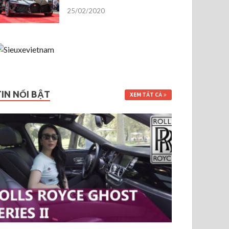
25/02/2020
TIN NỔI BẬT
XEM TẤT CẢ