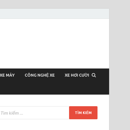
XE MÁY
CÔNG NGHỆ XE
XE HƠI CƯỜI