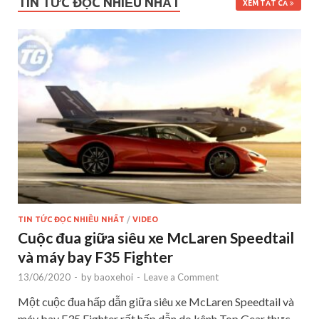
TIN TỨC ĐỌC NHIỀU NHẤT
XEM TẤT CẢ
TIN TỨC ĐỌC NHIỀU NHẤT
/
VIDEO
Cuộc đua giữa siêu xe McLaren Speedtail
và máy bay F35 Fighter
13/06/2020
-
by
baoxehoi
-
Leave a Comment
Một cuộc đua hấp dẫn giữa siêu xe McLaren Speedtail và
máy bay F35 Fighter rất hấp dẫn do kênh Top Gear thực