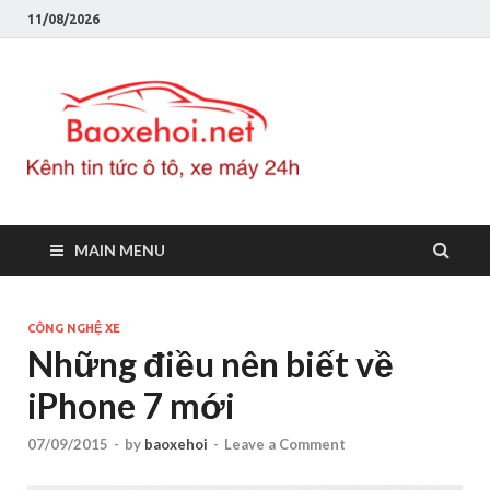
11/08/2026
Baoxeho
Báo xe hơi chính thống
Việt Nam, tin tức xe cập
nhật 24h
MAIN MENU
CÔNG NGHỆ XE
Những điều nên biết về
iPhone 7 mới
07/09/2015
-
by
baoxehoi
-
Leave a Comment