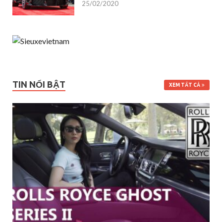
25/02/2020
TIN NỔI BẬT
XEM TẤT CẢ