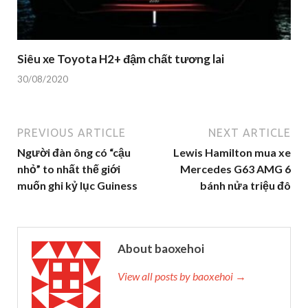
Siêu xe Toyota H2+ đậm chất tương lai
30/08/2020
PREVIOUS ARTICLE
NEXT ARTICLE
Người đàn ông có “cậu
Lewis Hamilton mua xe
nhỏ” to nhất thế giới
Mercedes G63 AMG 6
muốn ghi kỷ lục Guiness
bánh nửa triệu đô
About baoxehoi
View all posts by baoxehoi →