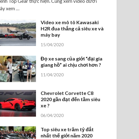
ênh Top Gear thực hiện. Cùng xem video dưới
ây xem …
Video xe mô tô Kawasaki
H2R đua thắng cả siêu xe và
máy bay
15/04/2020
Đọ xe sang của giới “đại gia
giang hồ” ai chịu chơi hơn ?
11/04/2020
Chevrolet Corvette C8
2020 gần đạt đến tầm siêu
xe ?
06/04/2020
Top siêu xe trăm tỷ đắt
nhất thế giới năm 2020