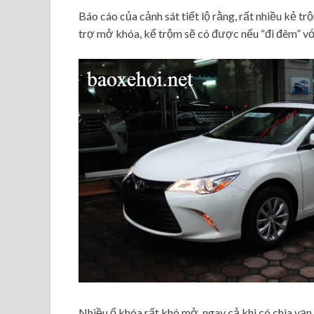
Báo cáo của cảnh sát tiết lộ rằng, rất nhiều kẻ t
trợ mở khóa, kể trộm sẽ có được nếu “đi đêm” vớ
Nhiều ổ khóa rất khó mở, ngay cả khi có chìa vạn 