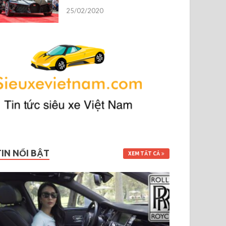
25/02/2020
TIN NỔI BẬT
XEM TẤT CẢ