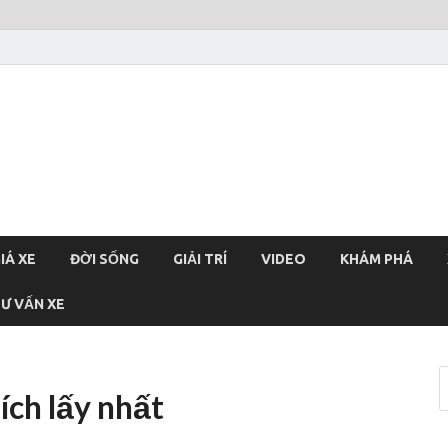
xehoi
chính thống Việt Nam, tin tức xe cập nhật 24h
IÁ XE
ĐỜI SỐNG
GIẢI TRÍ
VIDEO
KHÁM PHÁ
Ư VẤN XE
ích lấy nhất