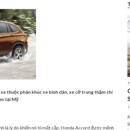
T
ó xe thuộc phân khúc xe bình dân, xe cỡ trung thậm chí
ộm tại Mỹ
1
M
S
ính là lý do khiến nó bị mất cắp. Honda Accord được mệnh