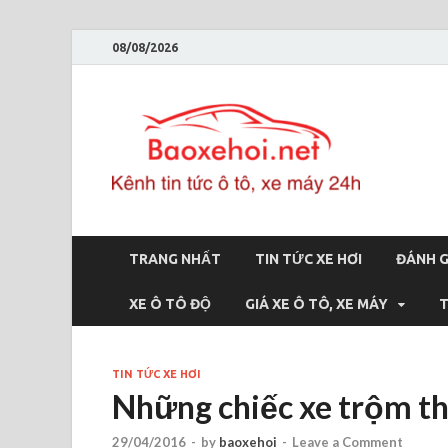
08/08/2026
Bao
Báo xe hơi 
TRANG NHẤT
TIN TỨC XE HƠI
ĐÁNH G
XE Ô TÔ ĐỘ
GIÁ XE Ô TÔ, XE MÁY
T
TIN TỨC XE HƠI
Những chiếc xe trộm th
29/04/2016
-
by
baoxehoi
-
Leave a Comment