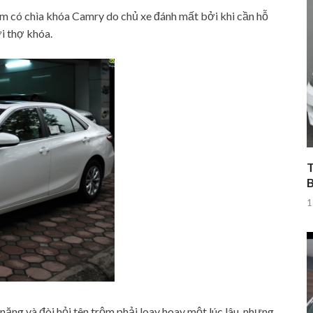
rộm có chìa khóa Camry do chủ xe đánh mất bởi khi cần hỗ
i thợ khóa.
T
1
năng và đòi hỏi tên trộm phải loay hoay một lúc lâu, nhưng