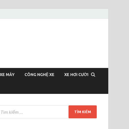
XE MÁY
CÔNG NGHỆ XE
XE HƠI CƯỜI