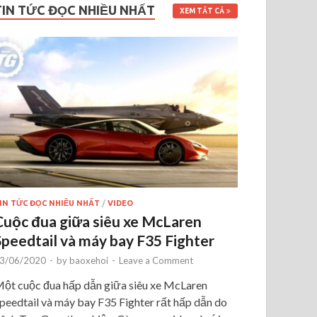
TIN TỨC ĐỌC NHIỀU NHẤT
XEM TẤT CẢ
IN TỨC ĐỌC NHIỀU NHẤT
/
VIDEO
Cuộc đua giữa siêu xe McLaren
Speedtail và máy bay F35 Fighter
3/06/2020
-
by
baoxehoi
-
Leave a Comment
ột cuộc đua hấp dẫn giữa siêu xe McLaren
peedtail và máy bay F35 Fighter rất hấp dẫn do