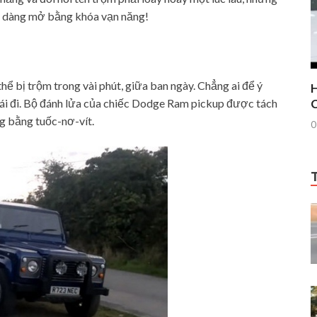
dễ dàng mở bằng khóa vạn năng!
thể bị trộm trong vài phút, giữa ban ngày. Chẳng ai để ý
H
lái đi. Bộ đánh lửa của chiếc Dodge Ram pickup được tách
C
g bằng tuốc-nơ-vít.
0