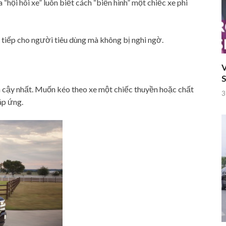
hội hôi xe” luôn biết cách “biến hình” một chiếc xe phi
 tiếp cho người tiêu dùng mà không bị nghi ngờ.
V
S
in cậy nhất. Muốn kéo theo xe một chiếc thuyền hoặc chất
3
áp ứng.