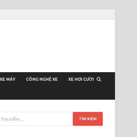
XE MÁY
CÔNG NGHỆ XE
XE HƠI CƯỜI