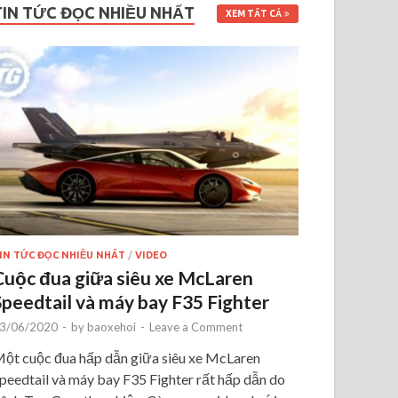
TIN TỨC ĐỌC NHIỀU NHẤT
XEM TẤT CẢ
IN TỨC ĐỌC NHIỀU NHẤT
/
VIDEO
Cuộc đua giữa siêu xe McLaren
Speedtail và máy bay F35 Fighter
3/06/2020
-
by
baoxehoi
-
Leave a Comment
ột cuộc đua hấp dẫn giữa siêu xe McLaren
peedtail và máy bay F35 Fighter rất hấp dẫn do