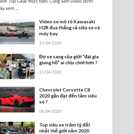
ênh Top Gear thực hiện. Cùng xem video dưới
ây xem …
Video xe mô tô Kawasaki
H2R đua thắng cả siêu xe và
máy bay
15/04/2020
Đọ xe sang của giới “đại gia
giang hồ” ai chịu chơi hơn ?
11/04/2020
Chevrolet Corvette C8
2020 gần đạt đến tầm siêu
xe ?
06/04/2020
Top siêu xe trăm tỷ đắt
nhất thế giới năm 2020