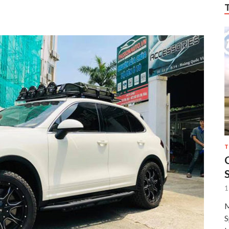
T
1
M
S