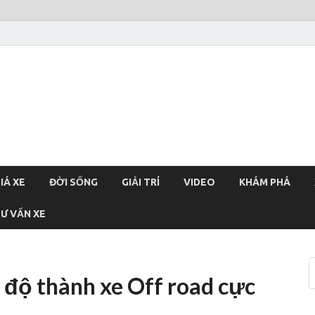
xehoi
chính thống Việt Nam, tin tức xe cập nhật 24h
IÁ XE
ĐỜI SỐNG
GIẢI TRÍ
VIDEO
KHÁM PHÁ
Ư VẤN XE
độ thành xe Off road cực