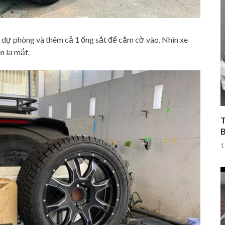
lồ dự phòng và thêm cả 1 ống sắt để cắm cờ vào. Nhìn xe
n lạ mắt.
T
1