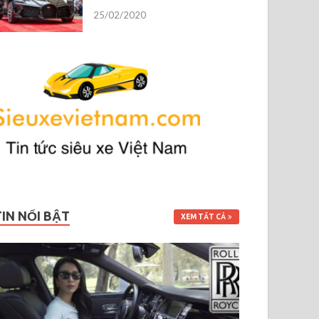
25/02/2020
TIN NỔI BẬT
XEM TẤT CẢ