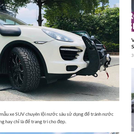
V
S
3
c mẫu xe SUV chuyên lội nước sâu sử dụng để tránh nước
g hay chỉ là để trang trí cho đẹp.