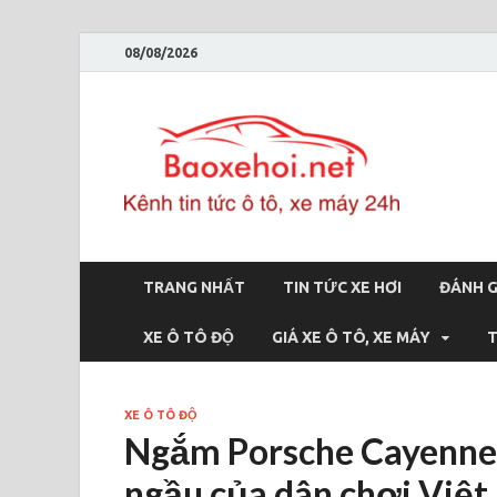
08/08/2026
Bao
Báo xe hơi 
TRANG NHẤT
TIN TỨC XE HƠI
ĐÁNH G
XE Ô TÔ ĐỘ
GIÁ XE Ô TÔ, XE MÁY
T
XE Ô TÔ ĐỘ
Ngắm Porsche Cayenne 
ngầu của dân chơi Việt