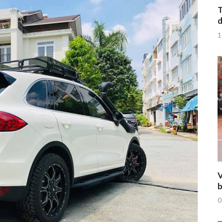
T
d
1
V
b
0