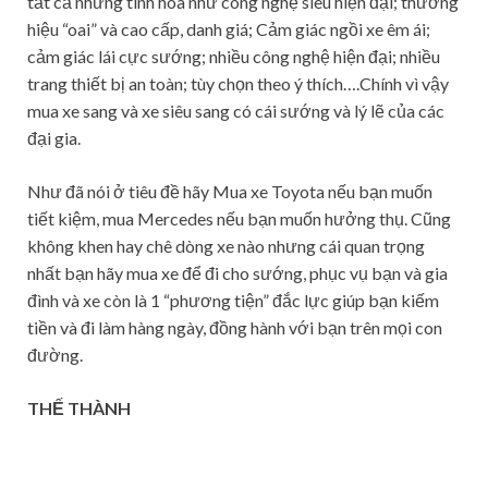
tất cả những tinh hoa như công nghệ siêu hiện đại; thương
hiệu “oai” và cao cấp, danh giá; Cảm giác ngồi xe êm ái;
cảm giác lái cực sướng; nhiều công nghệ hiện đại; nhiều
trang thiết bị an toàn; tùy chọn theo ý thích….Chính vì vậy
mua xe sang và xe siêu sang có cái sướng và lý lẽ của các
đại gia.
Như đã nói ở tiêu đề hãy Mua xe Toyota nếu bạn muốn
tiết kiệm, mua Mercedes nếu bạn muốn hưởng thụ. Cũng
không khen hay chê dòng xe nào nhưng cái quan trọng
nhất bạn hãy mua xe để đi cho sướng, phục vụ bạn và gia
đình và xe còn là 1 “phương tiện” đắc lực giúp bạn kiếm
tiền và đi làm hàng ngày, đồng hành với bạn trên mọi con
đường.
THẾ THÀNH