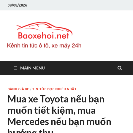
09/08/2026
Baoxeho
Báo xe hơi chính thống
Việt Nam, tin tức xe cập
nhật 24h
MAIN MENU
ĐÁNH GIÁ XE
/
TIN TỨC ĐỌC NHIỀU NHẤT
Mua xe Toyota nếu bạn
muốn tiết kiệm, mua
Mercedes nếu bạn muốn
hưởng thụ