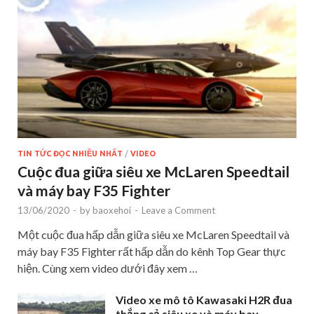
TIN TỨC ĐỌC NHIỀU NHẤT
/
VIDEO
Cuộc đua giữa siêu xe McLaren Speedtail
và máy bay F35 Fighter
13/06/2020
-
by
baoxehoi
-
Leave a Comment
Một cuộc đua hấp dẫn giữa siêu xe McLaren Speedtail và
máy bay F35 Fighter rất hấp dẫn do kênh Top Gear thực
hiện. Cùng xem video dưới đây xem …
Video xe mô tô Kawasaki H2R đua
thắng cả siêu xe và máy bay