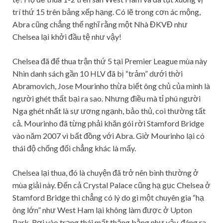
trí thứ 15 trên bảng xếp hạng. Có lẽ trong cơn ác mộng,
Abra cũng chẳng thể nghĩ rằng một Nhà ĐKVĐ như
Chelsea lại khởi đầu tệ như vậy!
Chelsea đã để thua trận thứ 5 tại Premier League mùa này
Nhìn danh sách gần 10 HLV đã bị “trảm” dưới thời
Abramovich, Jose Mourinho thừa biết ông chủ của mình là
người ghét thất bại ra sao. Nhưng điều mà tỉ phú người
Nga ghét nhất là sự ương ngạnh, bảo thủ, coi thường tất
cả. Mourinho đã từng phải khăn gói rời Stamford Bridge
vào năm 2007 vì bất đồng với Abra. Giờ Mourinho lại có
thái độ chống đối chẳng khác là mấy.
Chelsea lại thua, đó là chuyện đã trở nên bình thường ở
mùa giải này. Đến cả Crystal Palace cũng hạ gục Chelsea ở
Stamford Bridge thì chẳng có lý do gì một chuyên gia “hạ
ông lớn” như West Ham lại không làm được ở Upton
Park. Rơi vào trạng thái mất thăng bằng như vậy, đáng ra