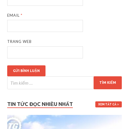
EMAIL
*
TRANG WEB
TIN TỨC ĐỌC NHIỀU NHẤT
XEM TẤT CẢ