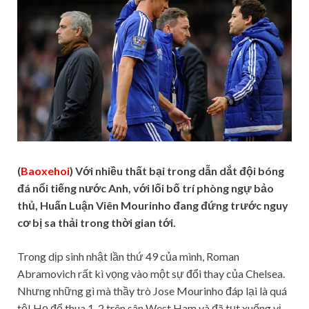
(
Baoxehoi
) Với nhiều thất bại trong dẫn dắt đội bóng
đá nổi tiếng nước Anh, với lối bố trí phòng ngự bảo
thủ, Huấn Luận Viên Mourinho đang đứng trước nguy
cơ bị sa thải trong thời gian tới.
Trong dịp sinh nhật lần thứ 49 của mình, Roman
Abramovich rất kì vọng vào một sự đổi thay của Chelsea.
Nhưng những gì mà thầy trò Jose Mourinho đáp lại là quá
tệ! Họ để thua 1-2 trên sân West Ham và đã tụt xuống vị