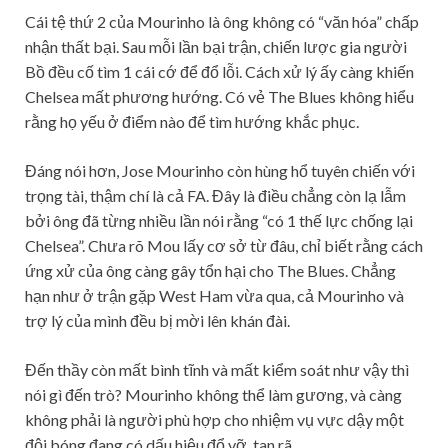
Cái tệ thứ 2 của Mourinho là ông không có “văn hóa” chấp
nhận thất bại. Sau mỗi lần bại trận, chiến lược gia người
Bồ đều cố tìm 1 cái cớ để đổ lỗi. Cách xử lý ấy càng khiến
Chelsea mất phương hướng. Có vẻ The Blues không hiểu
rằng họ yếu ở điểm nào để tìm hướng khắc phục.
Đáng nói hơn, Jose Mourinho còn hùng hổ tuyên chiến với
trọng tài, thậm chí là cả FA. Đây là điều chẳng còn lạ lẫm
bởi ông đã từng nhiều lần nói rằng “có 1 thế lực chống lại
Chelsea”. Chưa rõ Mou lấy cơ sở từ đâu, chỉ biết rằng cách
ứng xử của ông càng gây tổn hại cho The Blues. Chẳng
hạn như ở trận gặp West Ham vừa qua, cả Mourinho và
trợ lý của mình đều bị mời lên khán đài.
Đến thầy còn mất bình tĩnh và mất kiểm soát như vậy thì
nói gì đến trò? Mourinho không thể làm gương, và càng
không phải là người phù hợp cho nhiệm vụ vực dậy một
đội bóng đang có dấu hiệu đổ vỡ, tan rã.