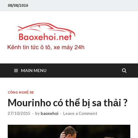
08/08/2026
Baoxeho
Báo xe hơi chính thống
Việt Nam, tin tức xe cập
nhật 24h
MAIN MENU
CÔNG NGHỆ XE
Mourinho có thể bị sa thải ?
27/10/2015
-
by
baoxehoi
-
Leave a Comment