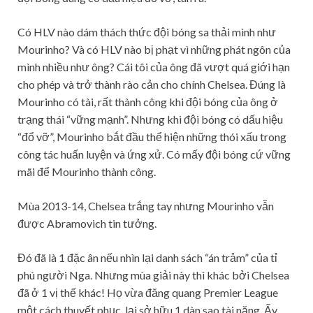
Có HLV nào dám thách thức đội bóng sa thải mình như
Mourinho? Và có HLV nào bị phạt vì những phát ngôn của
mình nhiều như ông? Cái tôi của ông đã vượt quá giới hạn
cho phép và trở thành rào cản cho chính Chelsea. Đúng là
Mourinho có tài, rất thành công khi đội bóng của ông ở
trạng thái “vững mạnh”. Nhưng khi đội bóng có dấu hiệu
“đổ vỡ”, Mourinho bắt đầu thể hiện những thói xấu trong
công tác huấn luyện và ứng xử. Có mấy đội bóng cứ vững
mãi để Mourinho thành công.
Mùa 2013-14, Chelsea trắng tay nhưng Mourinho vẫn
được Abramovich tin tưởng.
Đó đã là 1 đặc ân nếu nhìn lại danh sách “án trảm” của tỉ
phú người Nga. Nhưng mùa giải này thì khác bởi Chelsea
đã ở 1 vị thế khác! Họ vừa đăng quang Premier League
một cách thuyết phục, lại sở hữu 1 dàn sao tài năng. Ấy