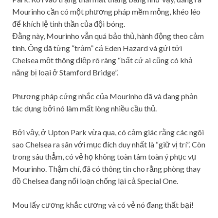
Mourinho cần có một phương pháp mềm mỏng, khéo léo
để khích lệ tinh thần của đội bóng.
Đằng này, Mourinho vẫn quá bảo thủ, hành động theo cảm
tính. Ông đã từng “trảm” cả Eden Hazard và gửi tới
Chelsea một thông điệp rõ ràng “bất cứ ai cũng có khả
năng bị loại ở Stamford Bridge”.
Phương pháp cứng nhắc của Mourinho đã và đang phản
tác dụng bởi nó làm mất lòng nhiều cầu thủ.
Bởi vậy, ở Upton Park vừa qua, có cảm giác rằng các ngôi
sao Chelsea ra sân với mục đích duy nhất là “giữ vị trí”. Còn
trong sâu thẳm, có vẻ họ không toàn tâm toàn ý phục vụ
Mourinho. Thậm chí, đã có thông tin cho rằng phòng thay
đồ Chelsea đang nổi loạn chống lại cả Special One.
Mou lấy cương khắc cương và có vẻ nó đang thất bại!