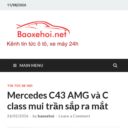
11/08/2026
Baoxeho
Báo xe hơi chính thống
Việt Nam, tin tức xe cập
nhật 24h
MAIN MENU
TIN TỨC XE HƠI
Mercedes C43 AMG và C
class mui trần sắp ra mắt
26/01/2016
-
by
baoxehoi
-
Leave a Comment