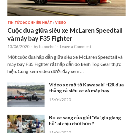
TIN TỨC ĐỌC NHIỀU NHẤT
/
VIDEO
Cuộc đua giữa siêu xe McLaren Speedtail
và máy bay F35 Fighter
13/06/2020
-
by
baoxehoi
-
Leave a Comment
Một cuộc đua hấp dẫn giữa siêu xe McLaren Speedtail và
máy bay F35 Fighter rất hấp dẫn do kênh Top Gear thực
hiện. Cùng xem video dưới đây xem …
Video xe mô tô Kawasaki H2R đua
thắng cả siêu xe và máy bay
15/04/2020
Đọ xe sang của giới “đại gia giang
hồ” ai chịu chơi hơn ?
11/04/2020