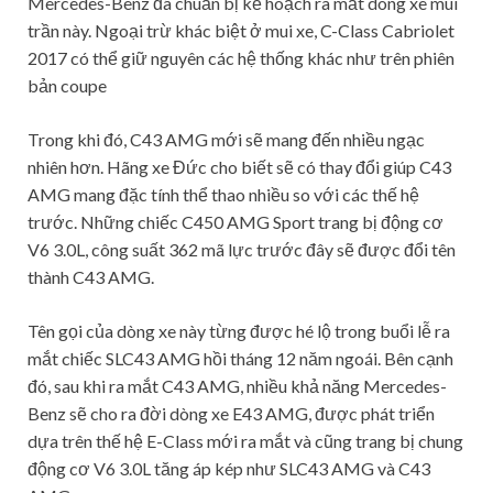
Mercedes-Benz đã chuẩn bị kế hoạch ra mắt dòng xe mui
trần này. Ngoại trừ khác biệt ở mui xe, C-Class Cabriolet
2017 có thể giữ nguyên các hệ thống khác như trên phiên
bản coupe
Trong khi đó, C43 AMG mới sẽ mang đến nhiều ngạc
nhiên hơn. Hãng xe Đức cho biết sẽ có thay đổi giúp C43
AMG mang đặc tính thể thao nhiều so với các thế hệ
trước. Những chiếc C450 AMG Sport trang bị động cơ
V6 3.0L, công suất 362 mã lực trước đây sẽ được đổi tên
thành C43 AMG.
Tên gọi của dòng xe này từng được hé lộ trong buổi lễ ra
mắt chiếc SLC43 AMG hồi tháng 12 năm ngoái. Bên cạnh
đó, sau khi ra mắt C43 AMG, nhiều khả năng Mercedes-
Benz sẽ cho ra đời dòng xe E43 AMG, được phát triển
dựa trên thế hệ E-Class mới ra mắt và cũng trang bị chung
động cơ V6 3.0L tăng áp kép như SLC43 AMG và C43