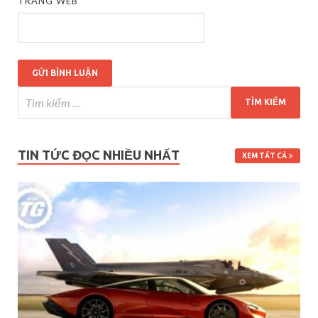
TRANG WEB
TIN TỨC ĐỌC NHIỀU NHẤT
XEM TẤT CẢ