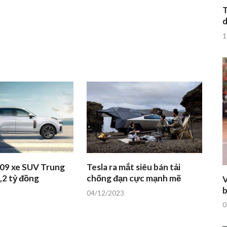
T
d
1
 09 xe SUV Trung
Tesla ra mắt siêu bán tải
,2 tỷ đồng
chống đạn cực mạnh mẽ
V
b
04/12/2023
0