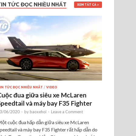
TIN TỨC ĐỌC NHIỀU NHẤT
XEM TẤT CẢ
IN TỨC ĐỌC NHIỀU NHẤT
/
VIDEO
Cuộc đua giữa siêu xe McLaren
Speedtail và máy bay F35 Fighter
3/06/2020
-
by
baoxehoi
-
Leave a Comment
ột cuộc đua hấp dẫn giữa siêu xe McLaren
peedtail và máy bay F35 Fighter rất hấp dẫn do