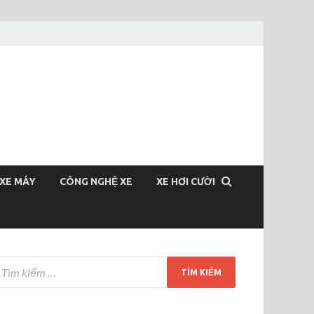
XE MÁY
CÔNG NGHỆ XE
XE HƠI CƯỜI