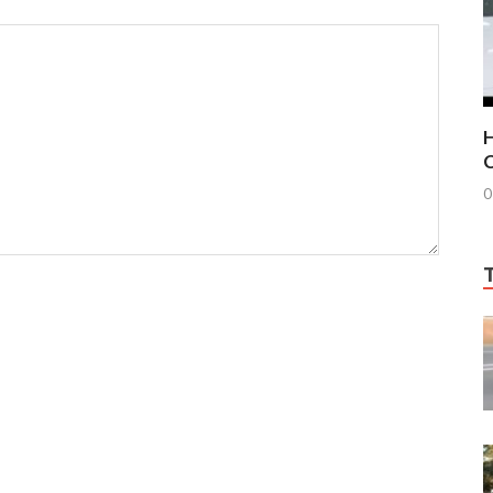
H
C
0