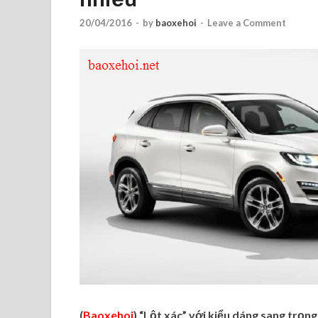
20/04/2016
-
by
baoxehoi
-
Leave a Comment
(
Baoxehoi
) “Lột xác” với kiểu dáng sang trọng