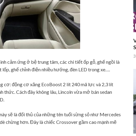
V
S
3
ình cảm ứng ở bệ trung tâm, các chi tiết ốp gỗ, ghế ngồi là
ất lốp, ghế chỉnh điện nhiều hướng, đèn LED trong xe….
g cơ: động cơ xăng EcoBoost 2 lít 240 mã lực và 2,3 lít
h thức. Cách đây không lâu, Lincoln vừa mở bán sedan
D.
này sẽ là đối thủ của những tên tuổi sừng sỏ như Mercedes
dè chừng hơn. Đây là chiếc Crossover gầm cao mạnh mẽ