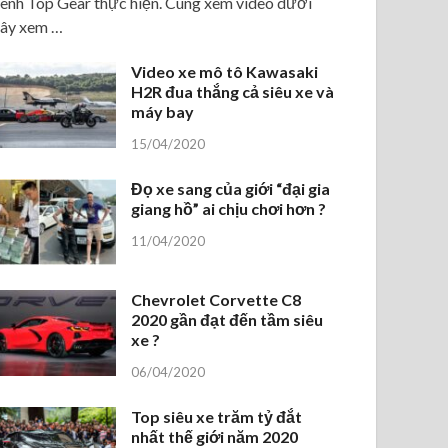
ênh Top Gear thực hiện. Cùng xem video dưới
ây xem …
Video xe mô tô Kawasaki
H2R đua thắng cả siêu xe và
máy bay
15/04/2020
Đọ xe sang của giới “đại gia
giang hồ” ai chịu chơi hơn ?
11/04/2020
Chevrolet Corvette C8
2020 gần đạt đến tầm siêu
xe ?
06/04/2020
Top siêu xe trăm tỷ đắt
nhất thế giới năm 2020