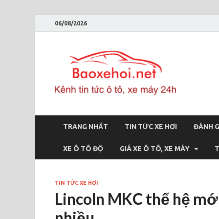
06/08/2026
Bao
Báo xe hơi 
TRANG NHẤT
TIN TỨC XE HƠI
ĐÁNH G
XE Ô TÔ ĐỘ
GIÁ XE Ô TÔ, XE MÁY
T
TIN TỨC XE HƠI
Lincoln MKC thế hệ mới
nhiều