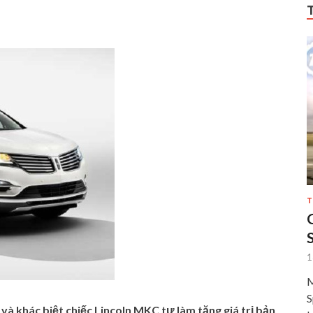
T
1
M
S
 và khác biệt chiếc Lincoln MKC tự làm tăng giá trị bản