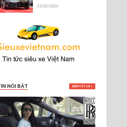
25/02/2020
TIN NỔI BẬT
XEM TẤT CẢ