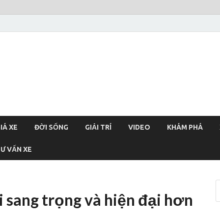
xehoi
chính thống Việt Nam, tin tức xe cập nhật 24h
IÁ XE
ĐỜI SỐNG
GIẢI TRÍ
VIDEO
KHÁM PHÁ
Ư VẤN XE
 sang trọng và hiện đại hơn