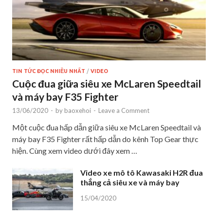
TIN TỨC ĐỌC NHIỀU NHẤT
/
VIDEO
Cuộc đua giữa siêu xe McLaren Speedtail
và máy bay F35 Fighter
13/06/2020
-
by
baoxehoi
-
Leave a Comment
Một cuộc đua hấp dẫn giữa siêu xe McLaren Speedtail và
máy bay F35 Fighter rất hấp dẫn do kênh Top Gear thực
hiện. Cùng xem video dưới đây xem …
Video xe mô tô Kawasaki H2R đua
thắng cả siêu xe và máy bay
15/04/2020