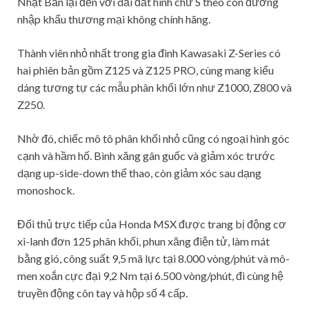
Nhật Bản lại đến với dải đất hình chữ S theo con đường
nhập khẩu thương mại không chính hãng.
Thành viên nhỏ nhất trong gia đình Kawasaki Z-Series có
hai phiên bản gồm Z125 và Z125 PRO, cùng mang kiểu
dáng tương tự các mẫu phân khối lớn như Z1000, Z800 và
Z250.
Nhờ đó, chiếc mô tô phân khối nhỏ cũng có ngoại hình góc
cạnh và hầm hố. Bình xăng gân guốc và giảm xóc trước
dạng up-side-down thể thao, còn giảm xóc sau dạng
monoshock.
Đối thủ trực tiếp của Honda MSX được trang bị động cơ
xi-lanh đơn 125 phân khối, phun xăng điện tử, làm mát
bằng gió, công suất 9,5 mã lực tại 8.000 vòng/phút và mô-
men xoắn cực đại 9,2 Nm tại 6.500 vòng/phút, đi cùng hệ
truyền động côn tay và hộp số 4 cấp.