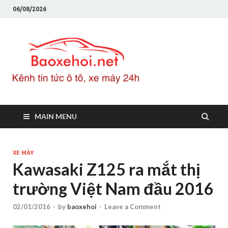
06/08/2026
Baoxeho
Báo xe hơi chính thống
Việt Nam, tin tức xe cập
nhật 24h
MAIN MENU
XE MÁY
Kawasaki Z125 ra mắt thị
trường Việt Nam đầu 2016
02/01/2016
-
by
baoxehoi
-
Leave a Comment