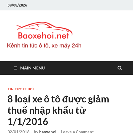
09/08/2026
Baoxeho
Báo xe hơi chính thống
Việt Nam, tin tức xe cập
nhật 24h
MAIN MENU
TIN TỨC XE HƠI
8 loại xe ô tô được giảm
thuế nhập khẩu từ
1/1/2016
02/01/2016
-
by
baoxehoi
-
Leave a Comment