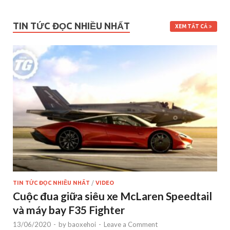
TIN TỨC ĐỌC NHIỀU NHẤT
XEM TẤT CẢ
TIN TỨC ĐỌC NHIỀU NHẤT
/
VIDEO
Cuộc đua giữa siêu xe McLaren Speedtail
và máy bay F35 Fighter
13/06/2020
-
by
baoxehoi
-
Leave a Comment