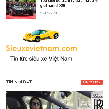
Top siêu xe trăm tỷ đắt nhất thế
giới năm 2020
25/02/2020
TIN NỔI BẬT
XEM TẤT CẢ