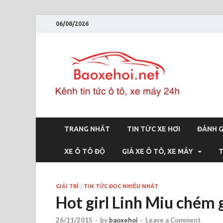
06/08/2026
Bao
Báo xe hơi 
TRANG NHẤT
TIN TỨC XE HƠI
ĐÁNH G
XE Ô TÔ ĐỘ
GIÁ XE Ô TÔ, XE MÁY
T
GIẢI TRÍ
/
TIN TỨC ĐỌC NHIỀU NHẤT
Hot girl Linh Miu chém g
26/11/2015
-
by
baoxehoi
-
Leave a Comment