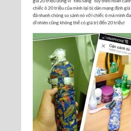
giá 20 triệu đồng vì “tiêu sang” tùy theo hoàn c
chiếc ô 20 triệu của mình lại bị dân mạng định g
đã nhanh chóng so sánh nó với chiếc ô mà mình đan
dĩ nhiên cũng không thể có giá trị đến 20 triệu!