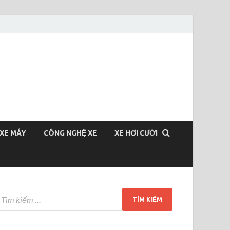
XE MÁY
CÔNG NGHỆ XE
XE HƠI CƯỜI