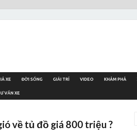
xehoi
chính thống Việt Nam, tin tức xe cập nhật 24h
IÁ XE
ĐỜI SỐNG
GIẢI TRÍ
VIDEO
KHÁM PHÁ
Ư VẤN XE
ió về tủ đồ giá 800 triệu ?