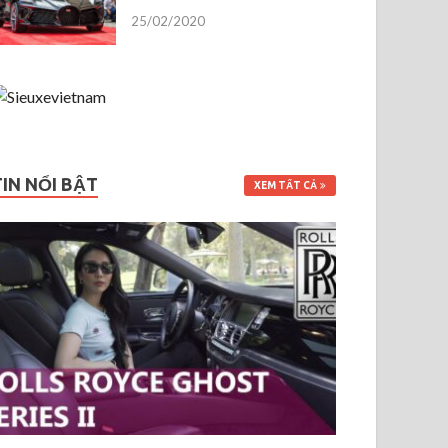
25/02/2020
TIN NỔI BẬT
XEM TẤT CẢ