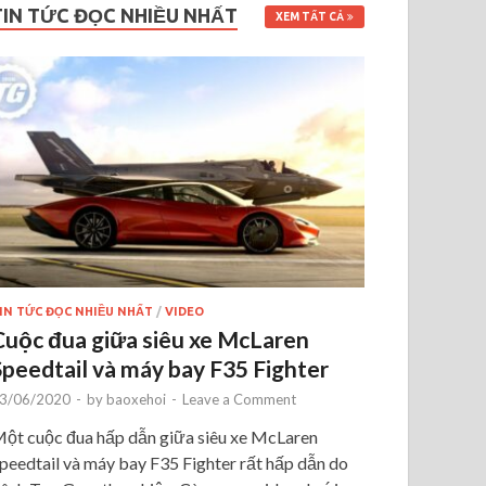
TIN TỨC ĐỌC NHIỀU NHẤT
XEM TẤT CẢ
IN TỨC ĐỌC NHIỀU NHẤT
/
VIDEO
Cuộc đua giữa siêu xe McLaren
Speedtail và máy bay F35 Fighter
3/06/2020
-
by
baoxehoi
-
Leave a Comment
ột cuộc đua hấp dẫn giữa siêu xe McLaren
peedtail và máy bay F35 Fighter rất hấp dẫn do