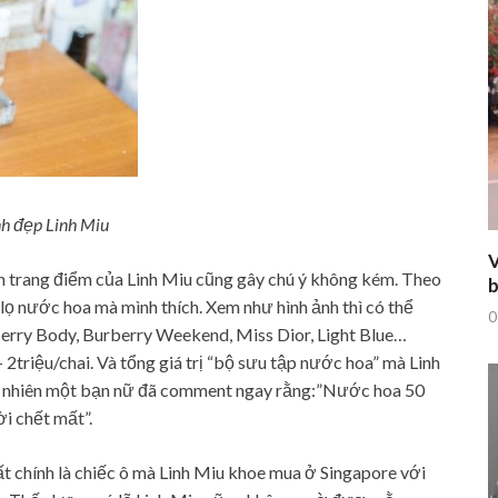
h đẹp Linh Miu
V
n trang điểm của Linh Miu cũng gây chú ý không kém. Theo
b
g lọ nước hoa mà mình thích. Xem như hình ảnh thì có thể
0
berry Body, Burberry Weekend, Miss Dior, Light Blue…
2triệu/chai. Và tổng giá trị “bộ sưu tập nước hoa” mà Linh
Tuy nhiên một bạn nữ đã comment ngay rằng:”Nước hoa 50
ời chết mất”.
t chính là chiếc ô mà Linh Miu khoe mua ở Singapore với