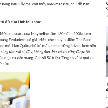
V
n hàng loại 3 ấy mà, chả thấy nhãn mác đâu, như đồ bán
S
3
 tủ đồ của Linh Miu như :
iá 450k; mascara của Maybeline tầm 130k đến 200k; kem
hoáng Evoluderm có giá 145k, che khuyết điểm The Face
rl, son môi Hàn Quốc, nhũ kẻ mắt, kem dưỡng Nivea, kem nền
 cũng tầm vài củ đấy, không đùa đâu, có khi cũng được 8tr
của một cư dân mạng. Con số 50 triệu đồng có vẻ là quá xa
ở hữu.
T
d
1