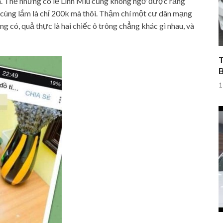
ảnh. Thế nhưng có lẽ Linh Miu cũng không ngờ được rằng
iá cùng lắm là chỉ 200k mà thôi. Thậm chí một cư dân mạng
g có, quả thực là hai chiếc ô trông chẳng khác gì nhau, và
T
1