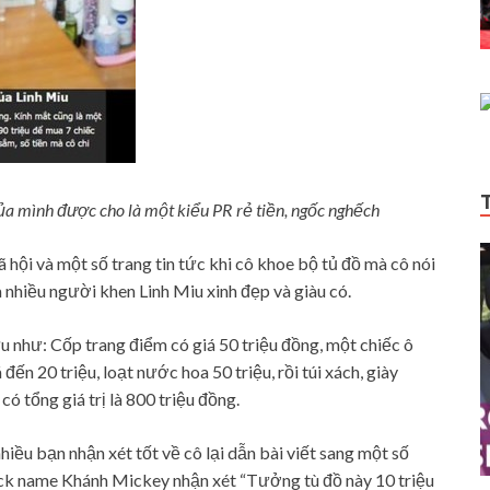
của mình được cho là một kiểu PR rẻ tiền, ngốc nghếch
hội và một số trang tin tức khi cô khoe bộ tủ đồ mà cô nói
 nhiều người khen Linh Miu xinh đẹp và giàu có.
ữu như: Cốp trang điểm có giá 50 triệu đồng, một chiếc ô
đến 20 triệu, loạt nước hoa 50 triệu, rồi túi xách, giày
ó tổng giá trị là 800 triệu đồng.
iều bạn nhận xét tốt về cô lại dẫn bài viết sang một số
ck name Khánh Mickey nhận xét “Tưởng tù đồ này 10 triệu