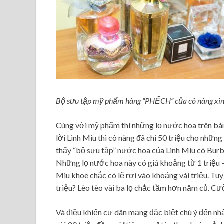
Bộ sưu tập mỹ phẩm hàng “PHẾCH” của cô nàng xin
Cùng với mỹ phẩm thì những lọ nước hoa trên bà
lời Linh Miu thì cô nàng đã chi 50 triệu cho nhữn
thấy “bộ sưu tập” nước hoa của Linh Miu có Bur
Những lọ nước hoa này có giá khoảng từ 1 triệu – 
Miu khoe chắc có lẽ rơi vào khoảng vài triệu. 
triệu? Lèo tèo vài ba lọ chắc tầm hơn năm củ. Cư
Và điều khiến cư dân mạng đặc biệt chú ý đến nhấ