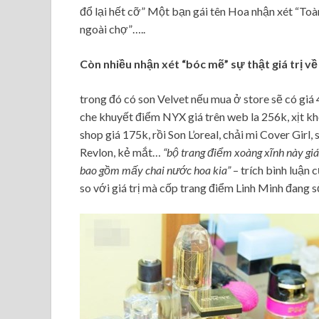
đổ lại hết cỡ” Một bạn gái tên Hoa nhận xét “Toà
ngoài chợ”…..
Còn nhiều nhận xét “bóc mẽ” sự thật giá trị về
trong đó có son Velvet nếu mua ở store sẽ có g
che khuyết điểm NYX giá trên web la 256k, xịt k
shop giá 175k, rồi Son L’oreal, chải mi Cover Gi
Revlon, kẻ mắt…
“bộ trang điểm xoàng xĩnh này giá
bao gồm mấy chai nước hoa kia”
– trích bình luận 
so với giá trị mà cốp trang điểm Linh Minh đang s