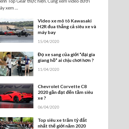
ênh Top Gear thực hiện. Cùng xem video dưới
ây xem …
Video xe mô tô Kawasaki
H2R đua thắng cả siêu xe và
máy bay
15/04/2020
Đọ xe sang của giới “đại gia
giang hồ” ai chịu chơi hơn ?
11/04/2020
Chevrolet Corvette C8
2020 gần đạt đến tầm siêu
xe ?
06/04/2020
Top siêu xe trăm tỷ đắt
nhất thế giới năm 2020