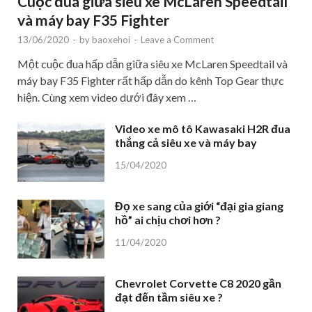
Cuộc đua giữa siêu xe McLaren Speedtail
và máy bay F35 Fighter
13/06/2020
-
by
baoxehoi
-
Leave a Comment
Một cuộc đua hấp dẫn giữa siêu xe McLaren Speedtail và
máy bay F35 Fighter rất hấp dẫn do kênh Top Gear thực
hiện. Cùng xem video dưới đây xem …
Video xe mô tô Kawasaki H2R đua
thắng cả siêu xe và máy bay
15/04/2020
Đọ xe sang của giới “đại gia giang
hồ” ai chịu chơi hơn ?
11/04/2020
Chevrolet Corvette C8 2020 gần
đạt đến tầm siêu xe ?