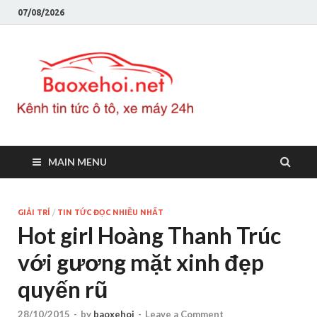
07/08/2026
Baoxeho
Báo xe hơi chính thống
Việt Nam, tin tức xe cập
nhật 24h
MAIN MENU
GIẢI TRÍ
/
TIN TỨC ĐỌC NHIỀU NHẤT
Hot girl Hoàng Thanh Trúc
với gương mặt xinh đẹp
quyến rũ
28/10/2015
-
by
baoxehoi
-
Leave a Comment