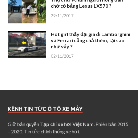
chở cỏ bằng Lexus LX570 ?
29/11/2017
Hot girl thấy đại gia đi Lamborghini
và Ferrari cũng chả thèm, tại sao
như vậy ?
02/11/2017
KÊNH TIN TỨC Ô TÔ XE MÁY
Giữ bản quyền
Tạp chí xe hơi Việt Nam
. Phiên bản 2015
– 2020. Tin tức chính thống xe hơi.