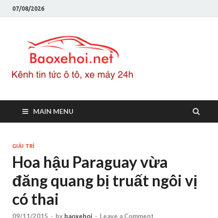
07/08/2026
Baoxeho
Báo xe hơi chính thống
Việt Nam, tin tức xe cập
nhật 24h
MAIN MENU
GIẢI TRÍ
Hoa hậu Paraguay vừa
đăng quang bị truất ngôi vị
có thai
09/11/2015
-
by
baoxehoi
-
Leave a Comment