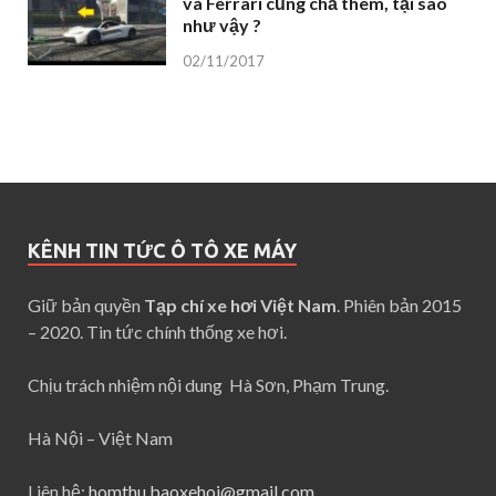
và Ferrari cũng chả thèm, tại sao
như vậy ?
02/11/2017
KÊNH TIN TỨC Ô TÔ XE MÁY
Giữ bản quyền
Tạp chí xe hơi Việt Nam
. Phiên bản 2015
– 2020. Tin tức chính thống xe hơi.
Chịu trách nhiệm nội dung Hà Sơn, Phạm Trung.
Hà Nội – Việt Nam
Liên hệ:
homthu.baoxehoi@gmail.com