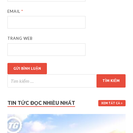
EMAIL
*
TRANG WEB
TIN TỨC ĐỌC NHIỀU NHẤT
XEM TẤT CẢ