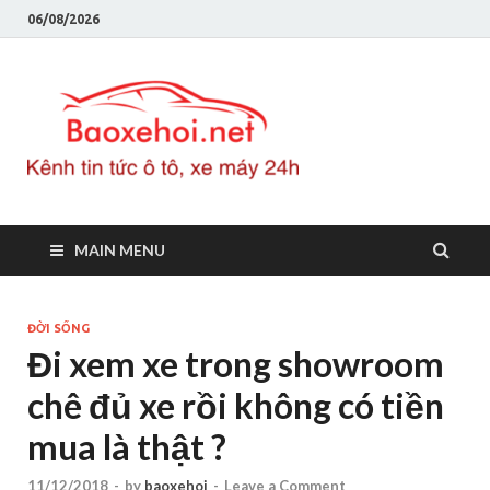
06/08/2026
Baoxeho
Báo xe hơi chính thống
Việt Nam, tin tức xe cập
nhật 24h
MAIN MENU
ĐỜI SỐNG
Đi xem xe trong showroom
chê đủ xe rồi không có tiền
mua là thật ?
11/12/2018
-
by
baoxehoi
-
Leave a Comment