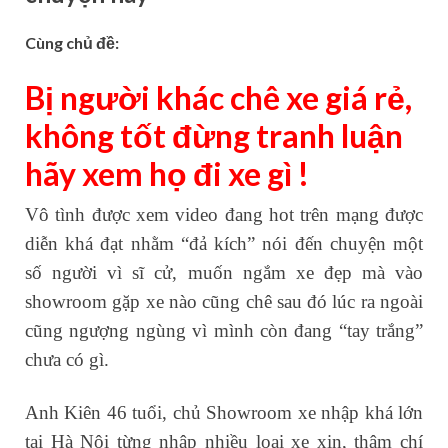
Cùng chủ đề:
Bị người khác chê xe giá rẻ,
không tốt đừng tranh luận
hãy xem họ đi xe gì !
Vô tình được xem video đang hot trên mạng được
diễn khá đạt nhằm “đả kích” nói đến chuyện một
số người vì sĩ cử, muốn ngắm xe đẹp mà vào
showroom gặp xe nào cũng chê sau đó lúc ra ngoài
cũng ngượng ngùng vì mình còn đang “tay trắng”
chưa có gì.
Anh Kiên 46 tuổi, chủ Showroom xe nhập khá lớn
tại Hà Nội từng nhập nhiều loại xe xịn, thậm chí