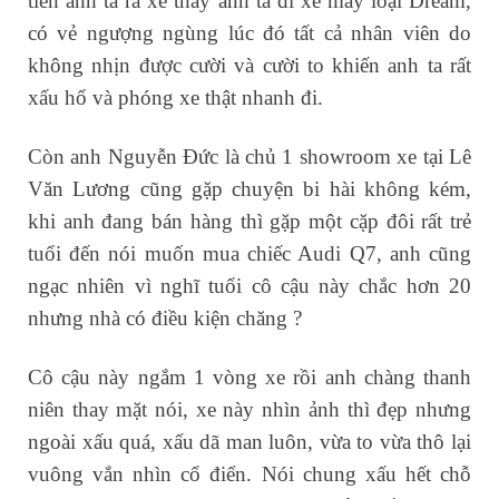
tiễn anh ta ra xe thấy anh ta đi xe máy loại Dream,
có vẻ ngượng ngùng lúc đó tất cả nhân viên do
không nhịn được cười và cười to khiến anh ta rất
xấu hổ và phóng xe thật nhanh đi.
Còn anh Nguyễn Đức là chủ 1 showroom xe tại Lê
Văn Lương cũng gặp chuyện bi hài không kém,
khi anh đang bán hàng thì gặp một cặp đôi rất trẻ
tuổi đến nói muốn mua chiếc Audi Q7, anh cũng
ngạc nhiên vì nghĩ tuổi cô cậu này chắc hơn 20
nhưng nhà có điều kiện chăng ?
Cô cậu này ngắm 1 vòng xe rồi anh chàng thanh
niên thay mặt nói, xe này nhìn ảnh thì đẹp nhưng
ngoài xấu quá, xấu dã man luôn, vừa to vừa thô lại
vuông vắn nhìn cổ điển. Nói chung xấu hết chỗ