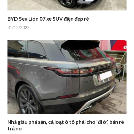
BYD Sea Lion 07 xe SUV điện đẹp rẻ
31/12/2023
Nhà giàu phá sản, cả loạt ô tô phải cho ‘đi ở’, bán rẻ
trả nợ