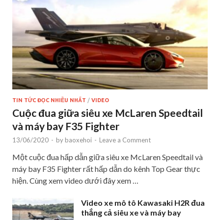
TIN TỨC ĐỌC NHIỀU NHẤT
/
VIDEO
Cuộc đua giữa siêu xe McLaren Speedtail
và máy bay F35 Fighter
13/06/2020
-
by
baoxehoi
-
Leave a Comment
Một cuộc đua hấp dẫn giữa siêu xe McLaren Speedtail và
máy bay F35 Fighter rất hấp dẫn do kênh Top Gear thực
hiện. Cùng xem video dưới đây xem …
Video xe mô tô Kawasaki H2R đua
thắng cả siêu xe và máy bay