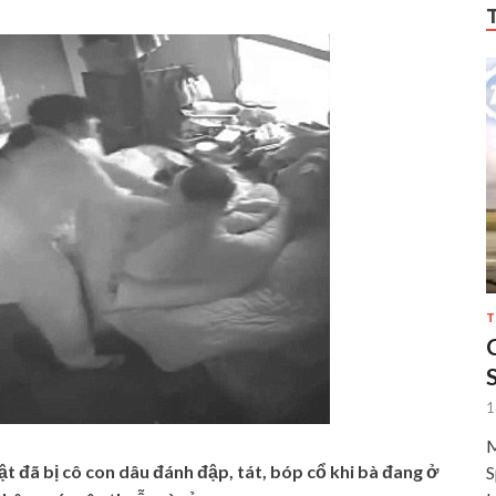
T
1
M
t đã bị cô con dâu đánh đập, tát, bóp cổ khi bà đang ở
S