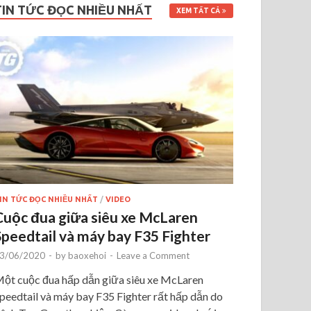
TIN TỨC ĐỌC NHIỀU NHẤT
XEM TẤT CẢ
IN TỨC ĐỌC NHIỀU NHẤT
/
VIDEO
Cuộc đua giữa siêu xe McLaren
Speedtail và máy bay F35 Fighter
3/06/2020
-
by
baoxehoi
-
Leave a Comment
ột cuộc đua hấp dẫn giữa siêu xe McLaren
peedtail và máy bay F35 Fighter rất hấp dẫn do