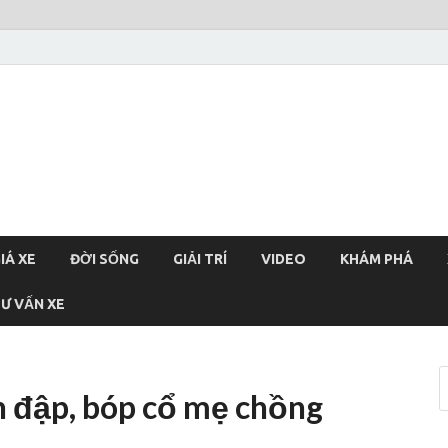
xehoi
chính thống Việt Nam, tin tức xe cập nhật 24h
IÁ XE
ĐỜI SỐNG
GIẢI TRÍ
VIDEO
KHÁM PHÁ
Ư VẤN XE
h đập, bóp cổ mẹ chồng