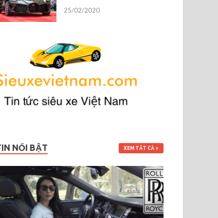
25/02/2020
TIN NỔI BẬT
XEM TẤT CẢ