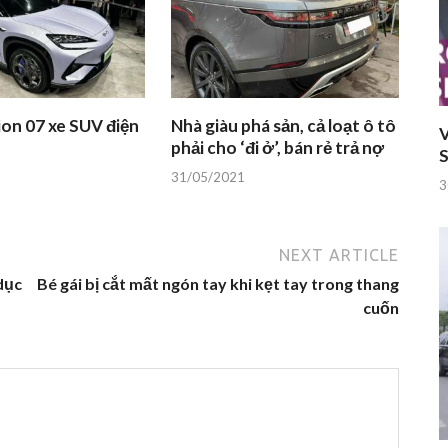
on 07 xe SUV điện
Nhà giàu phá sản, cả loạt ô tô
V
phải cho ‘đi ở’, bán rẻ trả nợ
S
31/05/2021
3
NEXT ARTICLE
dục
Bé gái bị cắt mất ngón tay khi kẹt tay trong thang
cuốn