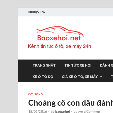
08/08/2026
Bao
Báo xe hơi 
TRANG NHẤT
TIN TỨC XE HƠI
ĐÁNH G
XE Ô TÔ ĐỘ
GIÁ XE Ô TÔ, XE MÁY
T
ĐỜI SỐNG
Choáng cô con dâu đán
15/01/2016
-
by
baoxehoi
-
Leave a Comment