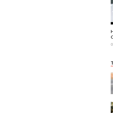
H
C
0