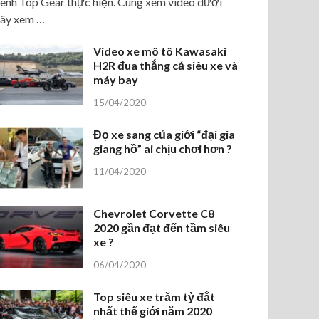
ênh Top Gear thực hiện. Cùng xem video dưới
ây xem …
Video xe mô tô Kawasaki
H2R đua thắng cả siêu xe và
máy bay
15/04/2020
Đọ xe sang của giới “đại gia
giang hồ” ai chịu chơi hơn ?
11/04/2020
Chevrolet Corvette C8
2020 gần đạt đến tầm siêu
xe ?
06/04/2020
Top siêu xe trăm tỷ đắt
nhất thế giới năm 2020