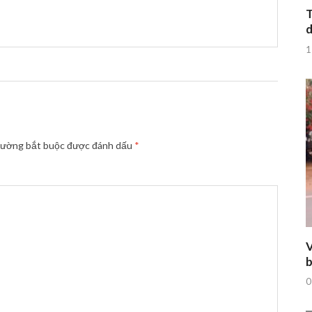
T
d
1
rường bắt buộc được đánh dấu
*
V
b
0