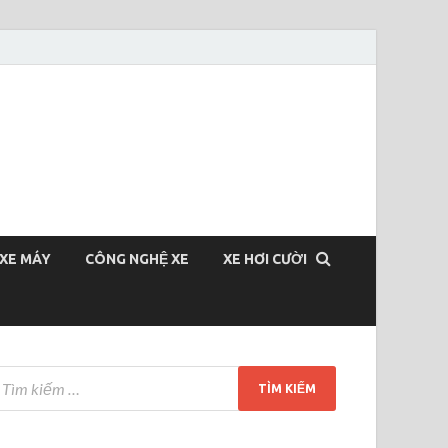
XE MÁY
CÔNG NGHỆ XE
XE HƠI CƯỜI