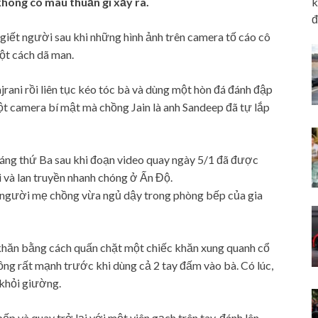
k
hông có mâu thuẫn gì xảy ra.
đ
iết người sau khi những hình ảnh trên camera tố cáo cô
ột cách dã man.
rani rồi liên tục kéo tóc bà và dùng một hòn đá đánh đập
t camera bí mật mà chồng Jain là anh Sandeep đã tự lắp
sáng thứ Ba sau khi đoạn video quay ngày 5/1 đã được
i và lan truyền nhanh chóng ở Ấn Độ.
 người mẹ chồng vừa ngủ dậy trong phòng bếp của gia
c khăn bằng cách quấn chặt một chiếc khăn xung quanh cổ
hồng rất mạnh trước khi dùng cả 2 tay đấm vào bà. Có lúc,
khỏi giường.
bếp và quay trở lại với một viên gạch trên tay, đánh lên