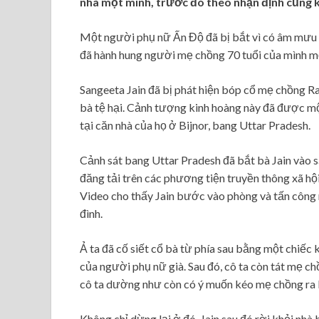
nhà một mình, trước đó theo nhận định cũng k
Một người phụ nữ Ấn Độ đã bị bắt vì có âm mưu g
đã hành hung người mẹ chồng 70 tuổi của mình m
Sangeeta Jain đã bị phát hiện bóp cổ mẹ chồng Raj
bà tệ hại. Cảnh tượng kinh hoàng này đã được mộ
tại căn nhà của họ ở Bijnor, bang Uttar Pradesh.
Cảnh sát bang Uttar Pradesh đã bắt bà Jain vào 
đăng tải trên các phương tiện truyền thông xã hộ
Video cho thấy Jain bước vào phòng và tấn công
đình.
Ả ta đã cố siết cổ bà từ phía sau bằng một chiế
của người phụ nữ già. Sau đó, cô ta còn tát mẹ c
cô ta dường như còn có ý muốn kéo mẹ chồng ra 
Không chỉ dừng lại ở đó, Jain sau đó rời khỏi nhà 