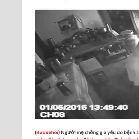
(
Baoxehoi
) Người mẹ chồng già yếu do bệnh tậ