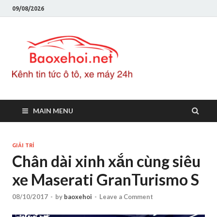
09/08/2026
Baoxeho
Báo xe hơi chính thống
Việt Nam, tin tức xe cập
nhật 24h
MAIN MENU
GIẢI TRÍ
Chân dài xinh xắn cùng siêu
xe Maserati GranTurismo S
08/10/2017
-
by
baoxehoi
-
Leave a Comment