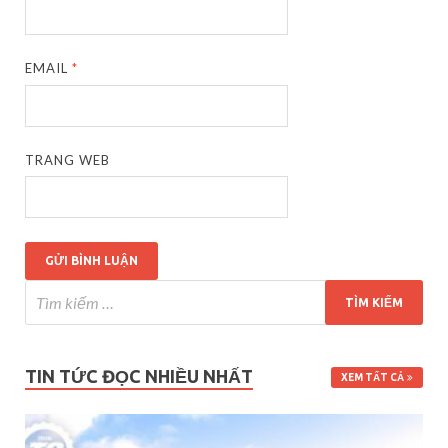
EMAIL
*
TRANG WEB
TIN TỨC ĐỌC NHIỀU NHẤT
XEM TẤT CẢ