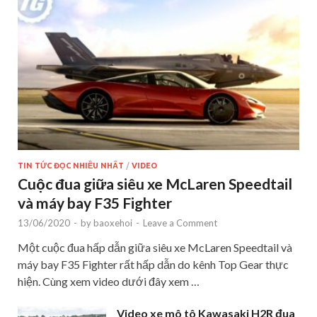
TIN TỨC ĐỌC NHIỀU NHẤT
/
VIDEO
Cuộc đua giữa siêu xe McLaren Speedtail
và máy bay F35 Fighter
13/06/2020
-
by
baoxehoi
-
Leave a Comment
Một cuộc đua hấp dẫn giữa siêu xe McLaren Speedtail và
máy bay F35 Fighter rất hấp dẫn do kênh Top Gear thực
hiện. Cùng xem video dưới đây xem …
Video xe mô tô Kawasaki H2R đua