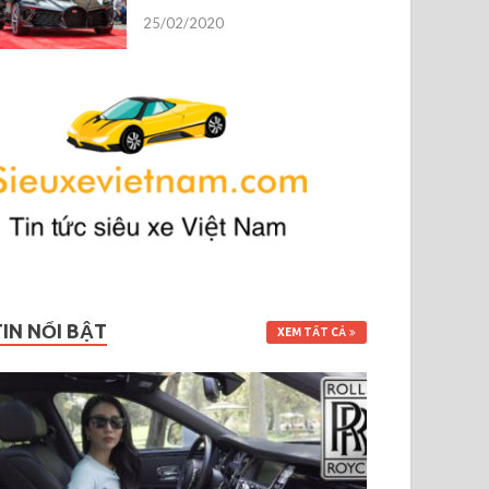
25/02/2020
TIN NỔI BẬT
XEM TẤT CẢ