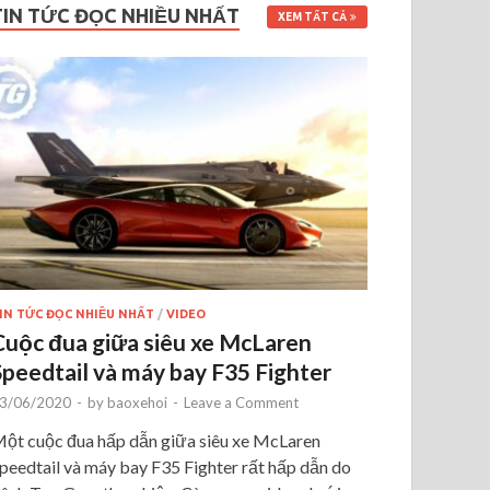
TIN TỨC ĐỌC NHIỀU NHẤT
XEM TẤT CẢ
IN TỨC ĐỌC NHIỀU NHẤT
/
VIDEO
Cuộc đua giữa siêu xe McLaren
Speedtail và máy bay F35 Fighter
3/06/2020
-
by
baoxehoi
-
Leave a Comment
ột cuộc đua hấp dẫn giữa siêu xe McLaren
peedtail và máy bay F35 Fighter rất hấp dẫn do