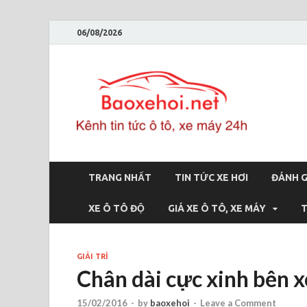
06/08/2026
Bao
Báo xe hơi 
TRANG NHẤT
TIN TỨC XE HƠI
ĐÁNH G
XE Ô TÔ ĐỘ
GIÁ XE Ô TÔ, XE MÁY
T
GIẢI TRÍ
Chân dài cực xinh bên
15/02/2016
-
by
baoxehoi
-
Leave a Comment