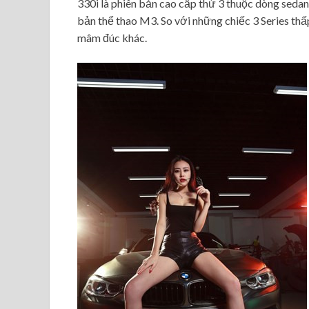
330i là phiên bản cao cấp thứ 3 thuộc dòng seda
bản thể thao M3. So với những chiếc 3 Series thấ
mâm đúc khác.