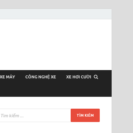
XE MÁY
CÔNG NGHỆ XE
XE HƠI CƯỜI