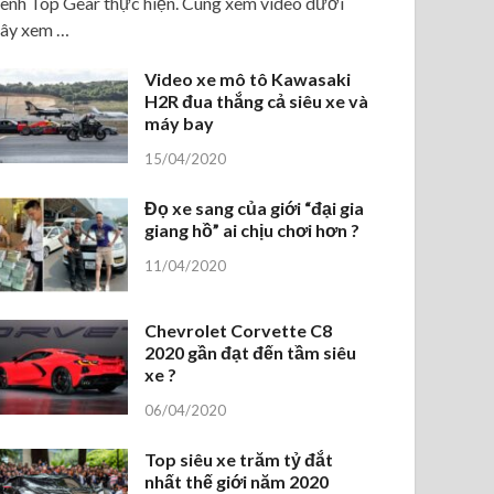
ênh Top Gear thực hiện. Cùng xem video dưới
ây xem …
Video xe mô tô Kawasaki
H2R đua thắng cả siêu xe và
máy bay
15/04/2020
Đọ xe sang của giới “đại gia
giang hồ” ai chịu chơi hơn ?
11/04/2020
Chevrolet Corvette C8
2020 gần đạt đến tầm siêu
xe ?
06/04/2020
Top siêu xe trăm tỷ đắt
nhất thế giới năm 2020