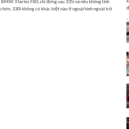
k
n BMW 3 Series F80, chỉ đứng sau 335i và nếu không tính
đ
p hơn, 330i không có khác biệt nào ở ngoại hình ngoại trừ