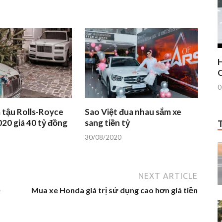
H
C
0
 tậu Rolls-Royce
Sao Việt đua nhau sắm xe
020 giá 40 tỷ đồng
sang tiền tỷ
30/08/2020
NEXT ARTICLE
ề
Mua xe Honda giá trị sử dụng cao hơn giá tiền