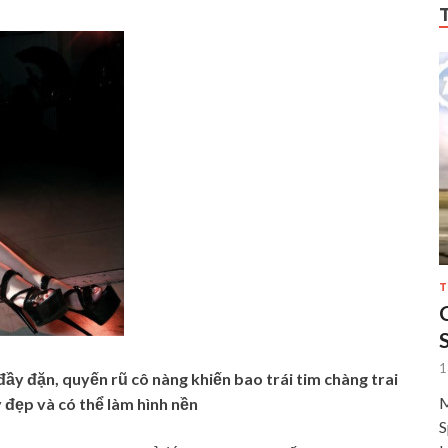
T
1
đầy đặn, quyến rũ cô nàng khiến bao trái tim chàng trai
M
 đẹp và có thể làm hình nền
S