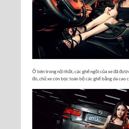
Ở bên trong nội thất, các ghế ngồi của xe đã đ
đó, chủ xe còn bọc toàn bộ các ghế bằng da cao 