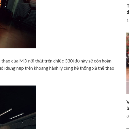
T
d
1
 thao của M3, nội thất trên chiếc 330i độ này sẽ còn hoàn
uôi dạng nẹp trên khoang hành lý cùng hệ thống xả thể thao
V
b
0