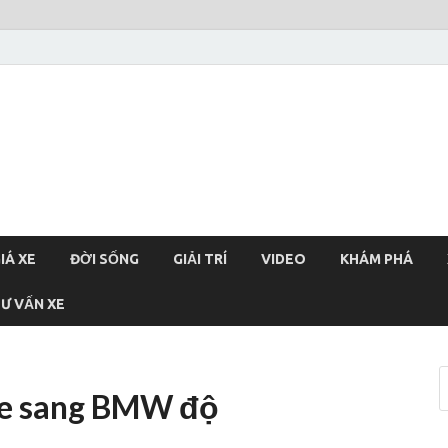
xehoi
chính thống Việt Nam, tin tức xe cập nhật 24h
IÁ XE
ĐỜI SỐNG
GIẢI TRÍ
VIDEO
KHÁM PHÁ
Ư VẤN XE
 xe sang BMW độ