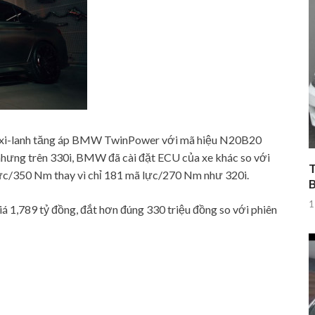
 4 xi-lanh tăng áp BMW TwinPower với mã hiệu N20B20
nhưng trên 330i, BMW đã cài đặt ECU của xe khác so với
T
lực/350 Nm thay vì chỉ 181 mã lực/270 Nm như 320i.
1
á 1,789 tỷ đồng, đắt hơn đúng 330 triệu đồng so với phiên