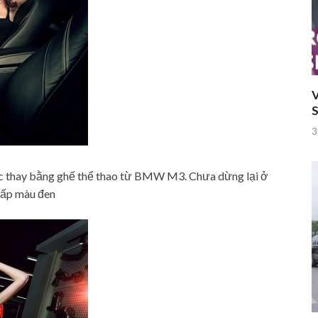
V
S
3
ược thay bằng ghế thể thao từ BMW M3. Chưa dừng lại ở
cấp màu đen