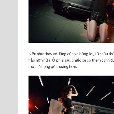
Nếu như thay vô-lăng của xe bằng loại 3 chấu thể
hảo hơn nữa. Ở phía sau, chiếc xe có thêm cánh đ
mới có họng pô thoáng hơn.