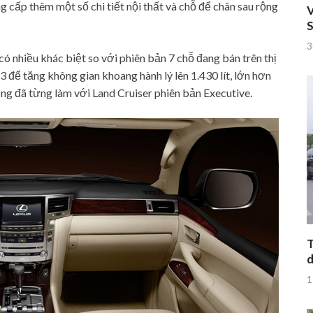
 cấp thêm một số chi tiết nội thất và chỗ để chân sau rộng
V
S
3
ó nhiều khác biệt so với phiên bản 7 chỗ đang bán trên thị
3 để tăng không gian khoang hành lý lên 1.430 lít, lớn hơn
ũng đã từng làm với Land Cruiser phiên bản Executive.
T
d
1