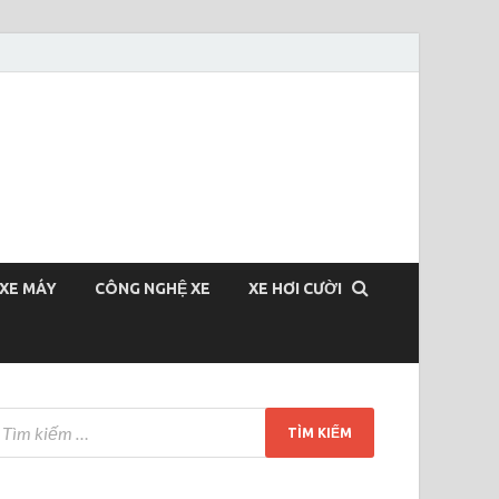
XE MÁY
CÔNG NGHỆ XE
XE HƠI CƯỜI