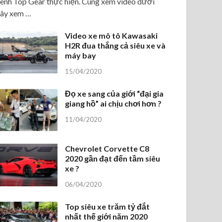
ênh Top Gear thực hiện. Cùng xem video dưới
ây xem …
Video xe mô tô Kawasaki
H2R đua thắng cả siêu xe và
máy bay
15/04/2020
Đọ xe sang của giới “đại gia
giang hồ” ai chịu chơi hơn ?
11/04/2020
Chevrolet Corvette C8
2020 gần đạt đến tầm siêu
xe ?
06/04/2020
Top siêu xe trăm tỷ đắt
nhất thế giới năm 2020