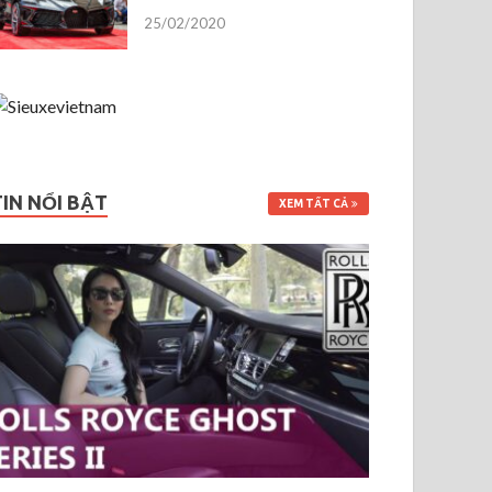
25/02/2020
TIN NỔI BẬT
XEM TẤT CẢ