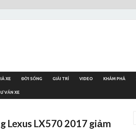
xehoi
chính thống Việt Nam, tin tức xe cập nhật 24h
IÁ XE
ĐỜI SỐNG
GIẢI TRÍ
VIDEO
KHÁM PHÁ
Ư VẤN XE
ng Lexus LX570 2017 giảm