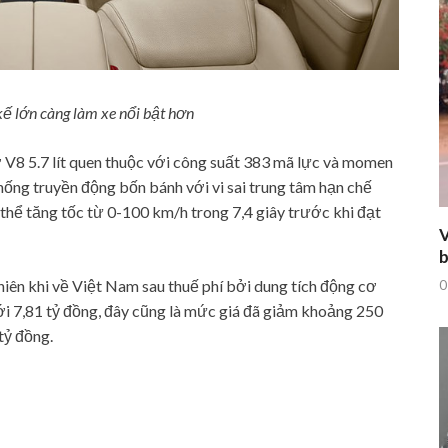
 kế lớn càng làm xe nổi bật hơn
V8 5.7 lít quen thuộc với công suất 383 mã lực và momen
ống truyền động bốn bánh với vi sai trung tâm hạn chế
 thể tăng tốc từ 0-100 km/h trong 7,4 giây trước khi đạt
V
b
iên khi về Việt Nam sau thuế phí bởi dung tích động cơ
0
n tới 7,81 tỷ đồng, đây cũng là mức giá đã giảm khoảng 250
tỷ đồng.