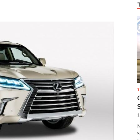
T
1
M
S