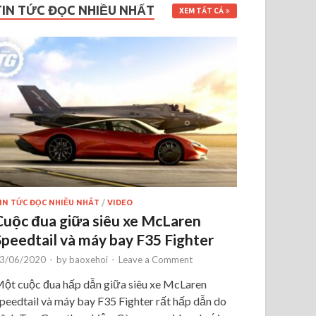
TIN TỨC ĐỌC NHIỀU NHẤT
XEM TẤT CẢ
IN TỨC ĐỌC NHIỀU NHẤT
/
VIDEO
Cuộc đua giữa siêu xe McLaren
Speedtail và máy bay F35 Fighter
3/06/2020
-
by
baoxehoi
-
Leave a Comment
ột cuộc đua hấp dẫn giữa siêu xe McLaren
peedtail và máy bay F35 Fighter rất hấp dẫn do