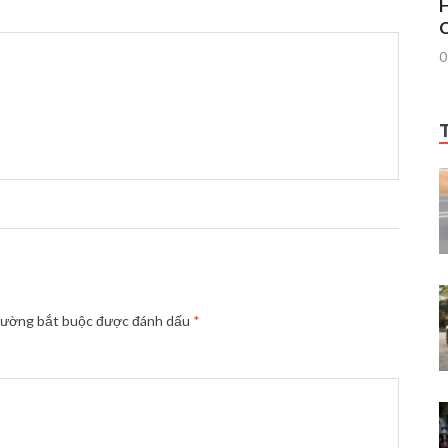
H
C
0
rường bắt buộc được đánh dấu
*