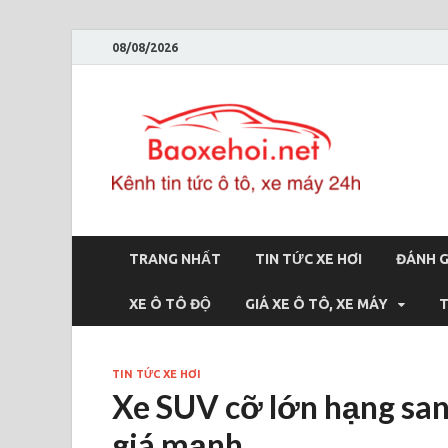
08/08/2026
Bao
Báo xe hơi 
TRANG NHẤT
TIN TỨC XE HƠI
ĐÁNH G
XE Ô TÔ ĐỘ
GIÁ XE Ô TÔ, XE MÁY
T
TIN TỨC XE HƠI
Xe SUV cỡ lớn hạng sa
giá mạnh