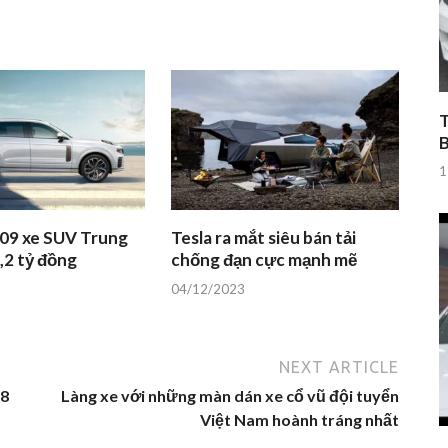
T
1
 09 xe SUV Trung
Tesla ra mắt siêu bán tải
,2 tỷ đồng
chống đạn cực mạnh mẽ
04/12/2023
NEXT ARTICLE
18
Làng xe với những màn dán xe cổ vũ đội tuyển
Việt Nam hoành tráng nhất