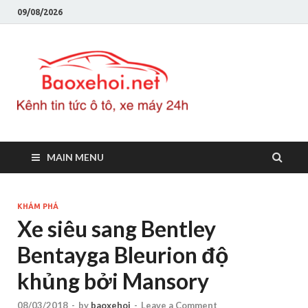
09/08/2026
Baoxeho
Báo xe hơi chính thống
Việt Nam, tin tức xe cập
nhật 24h
MAIN MENU
KHÁM PHÁ
Xe siêu sang Bentley
Bentayga Bleurion độ
khủng bởi Mansory
08/03/2018
-
by
baoxehoi
-
Leave a Comment