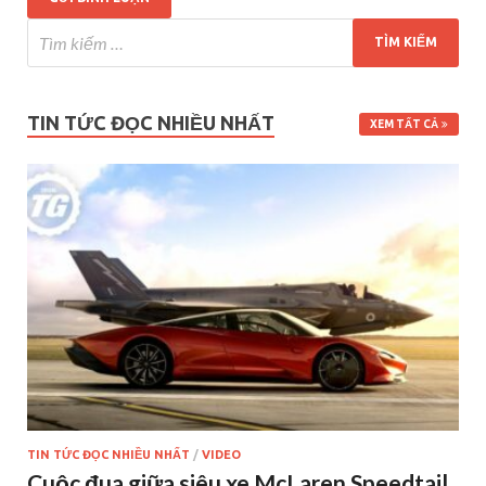
TIN TỨC ĐỌC NHIỀU NHẤT
XEM TẤT CẢ
TIN TỨC ĐỌC NHIỀU NHẤT
/
VIDEO
Cuộc đua giữa siêu xe McLaren Speedtail