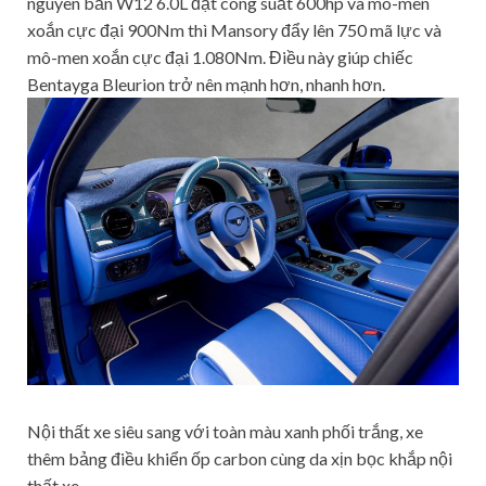
nguyên bản W12 6.0L đạt công suất 600hp và mô-men
xoắn cực đại 900Nm thì Mansory đẩy lên 750 mã lực và
mô-men xoắn cực đại 1.080Nm. Điều này giúp chiếc
Bentayga Bleurion trở nên mạnh hơn, nhanh hơn.
Nội thất xe siêu sang với toàn màu xanh phối trắng, xe
thêm bảng điều khiển ốp carbon cùng da xịn bọc khắp nội
thất xe.