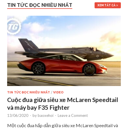
TIN TỨC ĐỌC NHIỀU NHẤT
XEM TẤT CẢ
TIN TỨC ĐỌC NHIỀU NHẤT
/
VIDEO
Cuộc đua giữa siêu xe McLaren Speedtail
và máy bay F35 Fighter
13/06/2020
-
by
baoxehoi
-
Leave a Comment
Một cuộc đua hấp dẫn giữa siêu xe McLaren Speedtail và