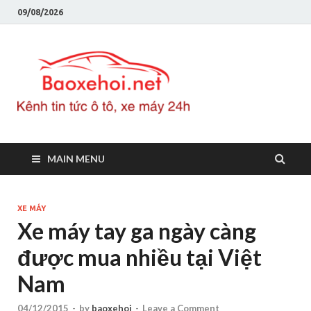
09/08/2026
Baoxeho
Báo xe hơi chính thống
Việt Nam, tin tức xe cập
nhật 24h
MAIN MENU
XE MÁY
Xe máy tay ga ngày càng
được mua nhiều tại Việt
Nam
04/12/2015
-
by
baoxehoi
-
Leave a Comment