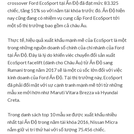
crossover Ford EcoSport tại Ấn Độ đã đạt mức 83.325
chiếc, tăng 51% so với năm tài khóa trước đó. Ấn Độ hiện
nay cũng đang có nhiệm vụ cung cấp Ford EcoSport tới
một số thị trường bao gồm cả châu Âu.
Thực tế, hiệu quả xuất khẩu mạnh mẽ của EcoSport là một
trong những nguồn doanh số chính của chi nhánh của Ford
tại Ấn Độ. Đây là lý do khiến viêc chuyển đổi sản xuất
EcoSport facelift (dành cho Châu Âu) từ Ấn Độ sang
Rumani trong năm 2017 sẽ là một cú sốc lớn đối với việc
kinh doanh của Ford Ấn Độ. Tại thị trường này, EcoSport
đã phải đối mặt với sự cạnh tranh mạnh mẽ tới từ những
mẫu xe mới hơn như Maruti Vitara Brezza và Hyundai
Creta.
Trong danh sách top 10 mẫu xe được xuất khẩu nhiều
nhất tại Ấn Độ trong năm tài khóa 2016, Nissan Micra
nắm giữ vị trí thứ hai với số lượng 75.456 chiếc.