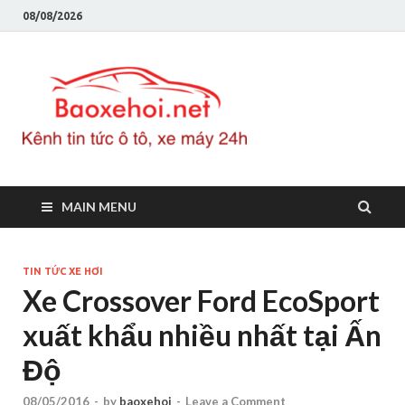
08/08/2026
Baoxeho
Báo xe hơi chính thống
Việt Nam, tin tức xe cập
nhật 24h
MAIN MENU
TIN TỨC XE HƠI
Xe Crossover Ford EcoSport
xuất khẩu nhiều nhất tại Ấn
Độ
08/05/2016
-
by
baoxehoi
-
Leave a Comment