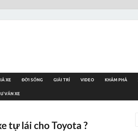
xehoi
chính thống Việt Nam, tin tức xe cập nhật 24h
IÁ XE
ĐỜI SỐNG
GIẢI TRÍ
VIDEO
KHÁM PHÁ
Ư VẤN XE
e tự lái cho Toyota ?