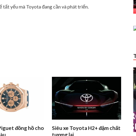
hế tất yếu mà Toyota đang cần và phát triển.
iguet đồng hồ cho
Siêu xe Toyota H2+ đậm chất
iàu
tương lai