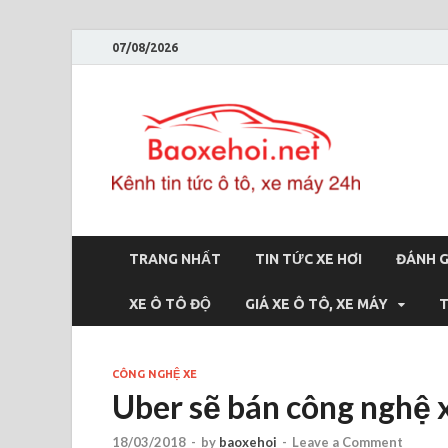
07/08/2026
Bao
Báo xe hơi 
TRANG NHẤT
TIN TỨC XE HƠI
ĐÁNH G
XE Ô TÔ ĐỘ
GIÁ XE Ô TÔ, XE MÁY
T
CÔNG NGHỆ XE
Uber sẽ bán công nghệ x
18/03/2018
-
by
baoxehoi
-
Leave a Comment