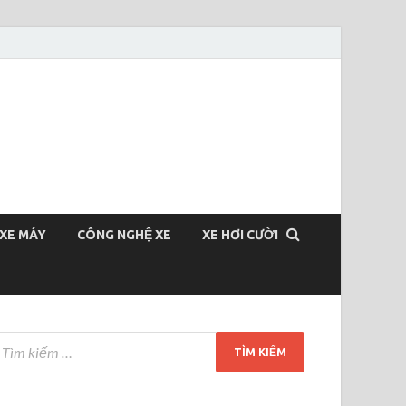
XE MÁY
CÔNG NGHỆ XE
XE HƠI CƯỜI