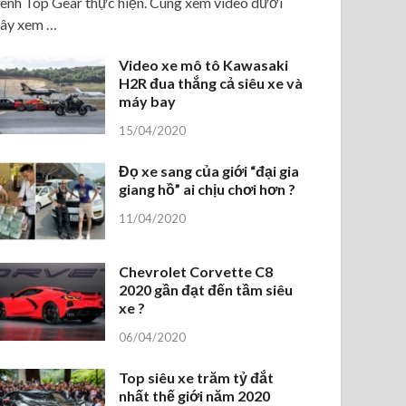
ênh Top Gear thực hiện. Cùng xem video dưới
ây xem …
Video xe mô tô Kawasaki
H2R đua thắng cả siêu xe và
máy bay
15/04/2020
Đọ xe sang của giới “đại gia
giang hồ” ai chịu chơi hơn ?
11/04/2020
Chevrolet Corvette C8
2020 gần đạt đến tầm siêu
xe ?
06/04/2020
Top siêu xe trăm tỷ đắt
nhất thế giới năm 2020