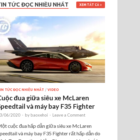
TIN TỨC ĐỌC NHIỀU NHẤT
XEM TẤT CẢ
IN TỨC ĐỌC NHIỀU NHẤT
/
VIDEO
Cuộc đua giữa siêu xe McLaren
Speedtail và máy bay F35 Fighter
3/06/2020
-
by
baoxehoi
-
Leave a Comment
ột cuộc đua hấp dẫn giữa siêu xe McLaren
peedtail và máy bay F35 Fighter rất hấp dẫn do