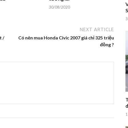
V
30/08/2020
S
3
NEXT ARTICLE
t /
Có nên mua Honda Civic 2007 giá chỉ 325 triệu
đồng ?
T
d
1