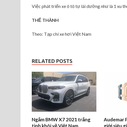
Việc phát triển xe ô tô tự lái dường như là 1 xu t
THẾ THÀNH
Theo: Tạp chí xe hơi Việt Nam
RELATED POSTS
Ngắm BMW X7 2021 trắng
Audemar P
tinh khôi về Việt Nam
giới siêu g