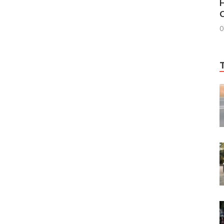
H
C
0