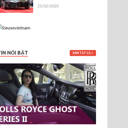
25/02/2020
TIN NỔI BẬT
XEM TẤT CẢ