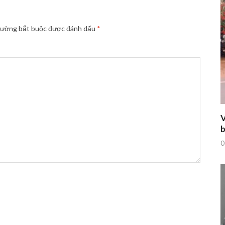
rường bắt buộc được đánh dấu
*
V
b
0