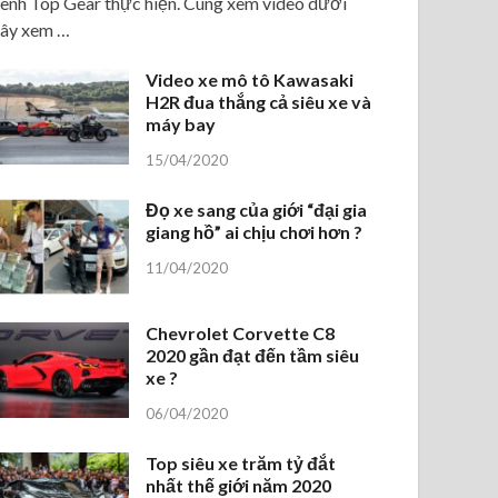
ênh Top Gear thực hiện. Cùng xem video dưới
ây xem …
Video xe mô tô Kawasaki
H2R đua thắng cả siêu xe và
máy bay
15/04/2020
Đọ xe sang của giới “đại gia
giang hồ” ai chịu chơi hơn ?
11/04/2020
Chevrolet Corvette C8
2020 gần đạt đến tầm siêu
xe ?
06/04/2020
Top siêu xe trăm tỷ đắt
nhất thế giới năm 2020