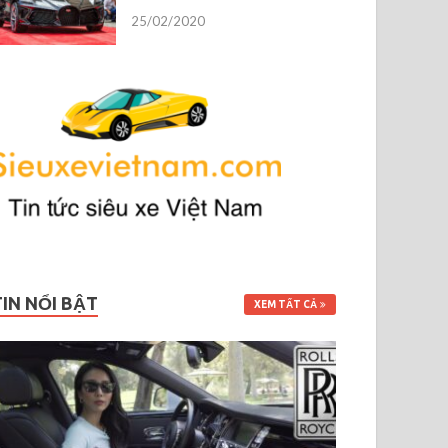
25/02/2020
TIN NỔI BẬT
XEM TẤT CẢ