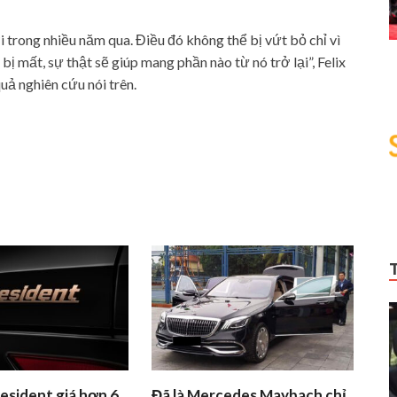
trong nhiều năm qua. Điều đó không thể bị vứt bỏ chỉ vì
 bị mất, sự thật sẽ giúp mang phần nào từ nó trở lại”, Felix
uả nghiên cứu nói trên.
esident giá hơn 6
Đã là Mercedes Maybach chỉ