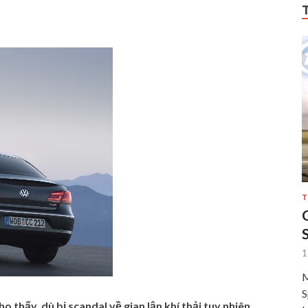
T
1
M
S
 thấy, dù bị scandal về gian lận khí thải tuy nhiên