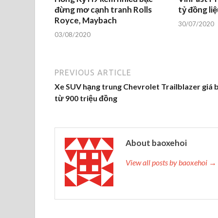
đừng mơ cạnh tranh Rolls
tỷ đồng liệ
Royce, Maybach
30/07/2020
03/08/2020
PREVIOUS ARTICLE
Xe SUV hạng trung Chevrolet Trailblazer giá 
từ 900 triệu đồng
About baoxehoi
View all posts by baoxehoi →