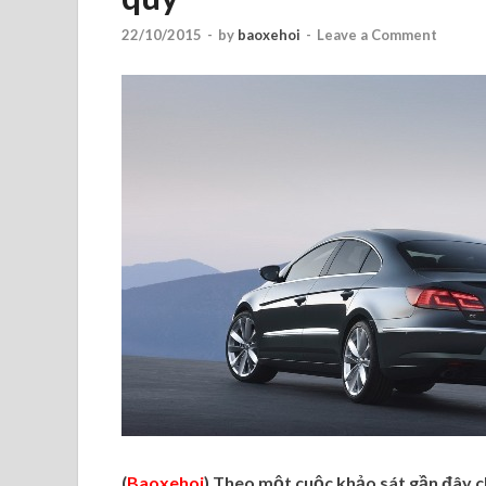
22/10/2015
-
by
baoxehoi
-
Leave a Comment
(
Baoxehoi
) Theo một cuộc khảo sát gần đây cho