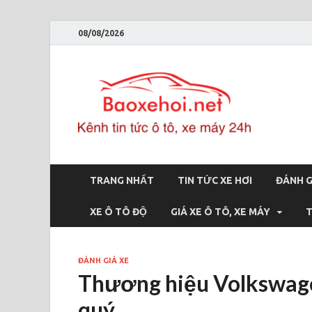
08/08/2026
Bao
Báo xe hơi 
TRANG NHẤT
TIN TỨC XE HƠI
ĐÁNH G
XE Ô TÔ ĐỘ
GIÁ XE Ô TÔ, XE MÁY
T
ĐÁNH GIÁ XE
Thương hiệu Volkswag
quý