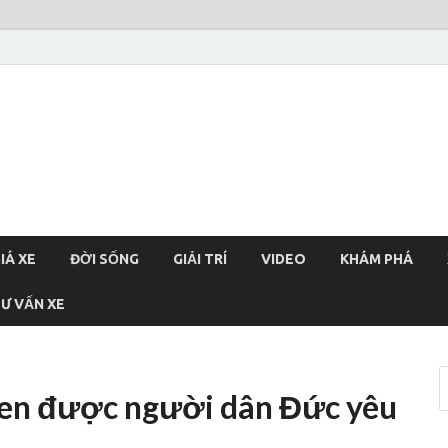
xehoi
chính thống Việt Nam, tin tức xe cập nhật 24h
IÁ XE
ĐỜI SỐNG
GIẢI TRÍ
VIDEO
KHÁM PHÁ
Ư VẤN XE
en được người dân Đức yêu