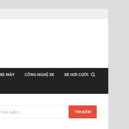
XE MÁY
CÔNG NGHỆ XE
XE HƠI CƯỜI