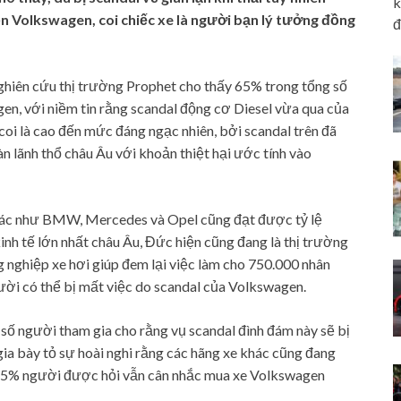
k
n Volkswagen, coi chiếc xe là người bạn lý tưởng đồng
đ
ghiên cứu thị trường Prophet cho thấy 65% trong tổng số
n, với niềm tin rằng scandal động cơ Diesel vừa qua của
oi là cao đến mức đáng ngạc nhiên, bởi scandal trên đã
àn lãnh thổ châu Âu với khoản thiệt hại ước tính vào
khác như BMW, Mercedes và Opel cũng đạt được tỷ lệ
kinh tế lớn nhất châu Âu, Đức hiện cũng đang là thị trường
ng nghiệp xe hơi giúp đem lại việc làm cho 750.000 nhân
ười có thể bị mất việc do scandal của Volkswagen.
số người tham gia cho rằng vụ scandal đình đám này sẽ bị
ia bày tỏ sự hoài nghi rằng các hãng xe khác cũng đang
à 65% người được hỏi vẫn cân nhắc mua xe Volkswagen