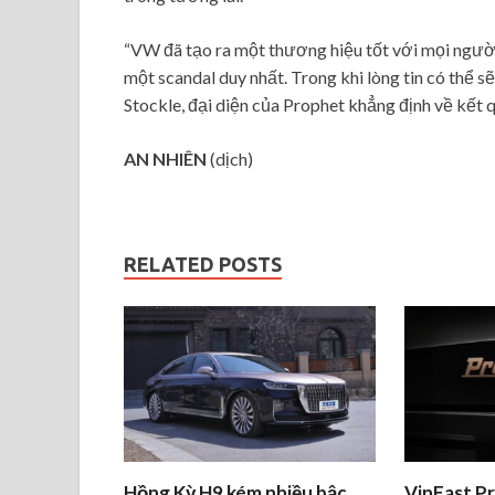
“VW đã tạo ra một thương hiệu tốt với mọi người 
một scandal duy nhất. Trong khi lòng tin có thể sẽ
Stockle, đại diện của Prophet khẳng định về kết q
AN NHIÊN
(dịch)
RELATED POSTS
Hồng Kỳ H9 kém nhiều bậc
VinFast Pr