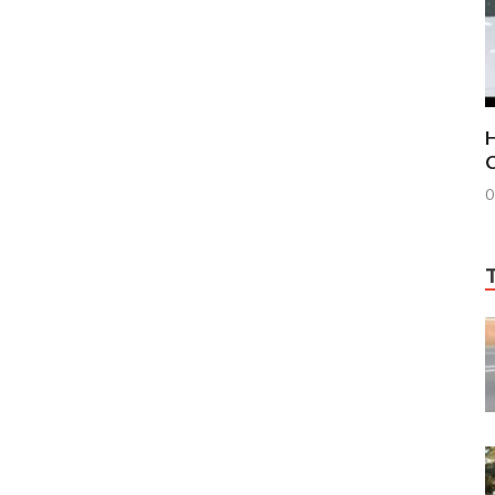
H
C
0