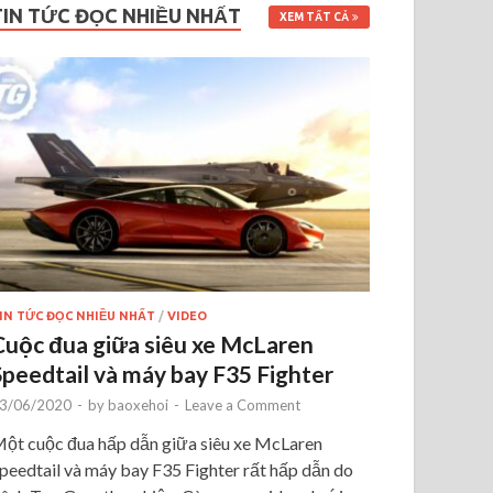
TIN TỨC ĐỌC NHIỀU NHẤT
XEM TẤT CẢ
IN TỨC ĐỌC NHIỀU NHẤT
/
VIDEO
Cuộc đua giữa siêu xe McLaren
Speedtail và máy bay F35 Fighter
3/06/2020
-
by
baoxehoi
-
Leave a Comment
ột cuộc đua hấp dẫn giữa siêu xe McLaren
peedtail và máy bay F35 Fighter rất hấp dẫn do