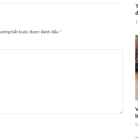
T
d
1
rường bắt buộc được đánh dấu
*
V
b
0