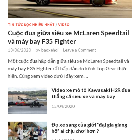
TIN TỨC ĐỌC NHIỀU NHẤT
/
VIDEO
Cuộc đua giữa siêu xe McLaren Speedtail
và máy bay F35 Fighter
13/06/2020
-
by
baoxehoi
-
Leave a Comment
Một cuộc đua hấp dẫn giữa siêu xe McLaren Speedtail và
máy bay F35 Fighter rất hấp dẫn do kênh Top Gear thực
hiện. Cùng xem video dưới đây xem …
Video xe mô tô Kawasaki H2R đua
thắng cả siêu xe và máy bay
15/04/2020
Đọ xe sang của giới “đại gia giang
hồ” ai chịu chơi hơn ?