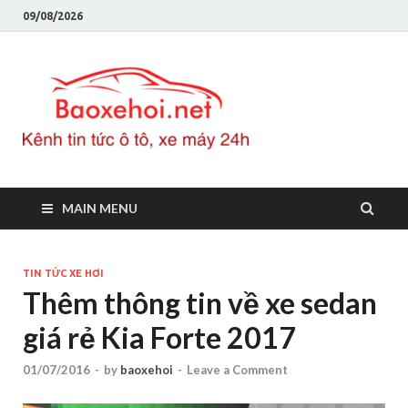
09/08/2026
Baoxeho
Báo xe hơi chính thống
Việt Nam, tin tức xe cập
nhật 24h
MAIN MENU
TIN TỨC XE HƠI
Thêm thông tin về xe sedan
giá rẻ Kia Forte 2017
01/07/2016
-
by
baoxehoi
-
Leave a Comment