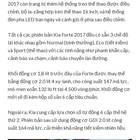
2017 còn trang bị thêm hệ thống treo thể thao được điều
chỉnh, bộ la-zăng hợp kim thể thao 16 inch, và hệ thống
đèn pha LED ban ngày và cánh gió ở phía sau điều chỉnh.
Tất cả các phiên bản Kia Forte 2017 đều có sẵn 3 chế độ
lái khác nhau gồm Normal (bình thường), Eco (tiết kiệm)
và Sport (thể thao) với các tính năng như phanh khẩn cấp,
cảnh báo va chạm, cảnh báo chuyển làn đường.
Khối động cơ 1,8 lít trước đây của Forte được thay thế
bằng động cơ 2.0 lít 4 xy-lanh, cho công suất 147 mã lực,
mô-men xoắn 132 lb ft tại 4.500 vòng/phút. Khối động cơ
mới sẽ đi kèm hộp số sản 6 cấp tiêu chuẩn.
Ngoài ra, Kia cung cấp lựa chọn số tự động 6 cấp thế hệ
thứ 2. Phiên bản sau sử dụng động cơ GDI 2.0 lít công
suất 164 mã lực, cải thiện khả năng tiết kiệm nhiên liệu.