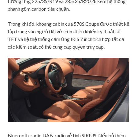
tương ứng 225/35/R19 và 285/35/R20, đi kèm hệ thống
phanh gốm carbon tiêu chuẩn.
Trong khi đó, khoang cabin của 570S Coupe được thiết kế
tập trung vào người lái với cụm điều khiển kỹ thuật số
TFT và hệ thệ thống cảm ứng IRIS 7 inch tích hợp tất cả
các kiểm soát, có thể cung cấp quyền truy cập.
Bluetooth, radio DAB, radio vệ tinh SIRIUS. Nếu bỏ thêm