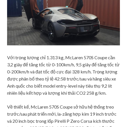
Với trọng lượng chỉ 1.313 kg, McLaren 570S Coupe cần
3,2 giây để tăng tốc từ 0-100km/h, 9,5 giây để tăng tốc từ
0-200km/h và đạt tốc độ cực đại 328 km/h. Trọng lượng
được phân bổ theo tỷ lệ 42:58 trước/sau và hãng siêu xe
Anh quốc cho biết model entry-level này tiêu thụ 9,2 lít
nhiên liệu kết hợp và lượng khí thải CO2 258 g/km.
Về thiết kế, McLaren 570S Coupe sở hữu hệ thống treo
trước/sau phát triển mới, la-zăng hợp kim 19 inch trước
và 20 inch bọc trong lốp Pirelli P Zero Corsa kích thước