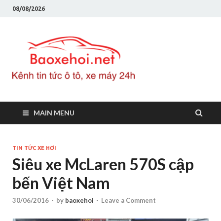
08/08/2026
Baoxeho
Báo xe hơi chính thống
Việt Nam, tin tức xe cập
nhật 24h
MAIN MENU
TIN TỨC XE HƠI
Siêu xe McLaren 570S cập
bến Việt Nam
30/06/2016
-
by
baoxehoi
-
Leave a Comment