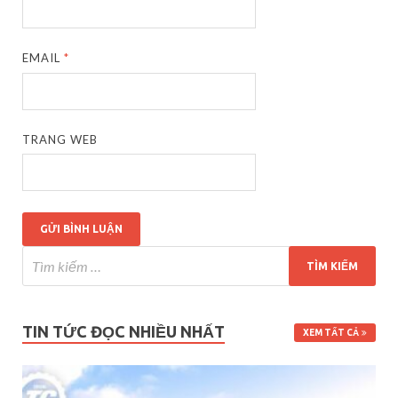
EMAIL
*
TRANG WEB
TIN TỨC ĐỌC NHIỀU NHẤT
XEM TẤT CẢ