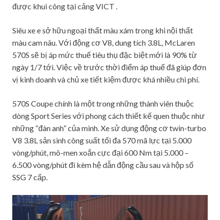
được khui công tại cảng VICT .
Siêu xe e sở hữu ngoại thất màu xám trong khi nội thất
màu cam nâu. Với động cơ V8, dung tích 3.8L, McLaren
570S sẽ bị áp mức thuế tiêu thụ đặc biệt mới là 90% từ
ngày 1/7 tới. Việc về trước thời điểm áp thuế đã giúp đơn
vị kinh doanh và chủ xe tiết kiệm được khá nhiều chi phí.
570S Coupe chính là một trong những thành viên thuộc
dòng Sport Series với phong cách thiết kế quen thuộc như
những “đàn anh” của mình. Xe sử dụng động cơ twin-turbo
V8 3.8L sản sinh công suất tối đa 570 mã lực tại 5.000
vòng/phút, mô-men xoắn cực đại 600 Nm tại 5.000 –
6.500 vòng/phút đi kèm hệ dẫn động cầu sau và hộp số
SSG 7 cấp.