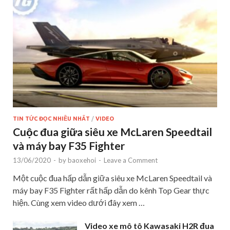
TIN TỨC ĐỌC NHIỀU NHẤT
/
VIDEO
Cuộc đua giữa siêu xe McLaren Speedtail
và máy bay F35 Fighter
13/06/2020
-
by
baoxehoi
-
Leave a Comment
Một cuộc đua hấp dẫn giữa siêu xe McLaren Speedtail và
máy bay F35 Fighter rất hấp dẫn do kênh Top Gear thực
hiện. Cùng xem video dưới đây xem …
Video xe mô tô Kawasaki H2R đua