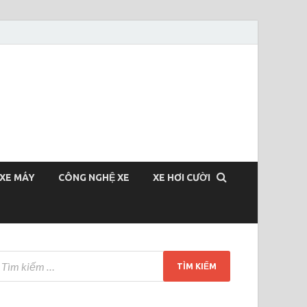
XE MÁY
CÔNG NGHỆ XE
XE HƠI CƯỜI