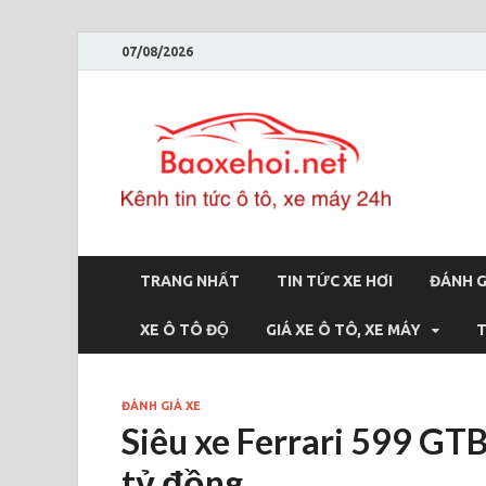
07/08/2026
Bao
Báo xe hơi 
TRANG NHẤT
TIN TỨC XE HƠI
ĐÁNH G
XE Ô TÔ ĐỘ
GIÁ XE Ô TÔ, XE MÁY
T
ĐÁNH GIÁ XE
Siêu xe Ferrari 599 GT
tỷ đồng