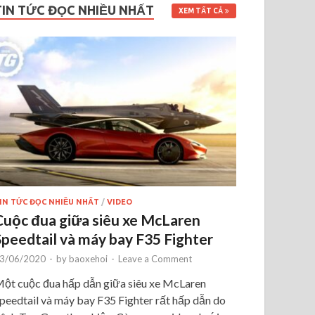
TIN TỨC ĐỌC NHIỀU NHẤT
XEM TẤT CẢ
IN TỨC ĐỌC NHIỀU NHẤT
/
VIDEO
Cuộc đua giữa siêu xe McLaren
Speedtail và máy bay F35 Fighter
3/06/2020
-
by
baoxehoi
-
Leave a Comment
ột cuộc đua hấp dẫn giữa siêu xe McLaren
peedtail và máy bay F35 Fighter rất hấp dẫn do