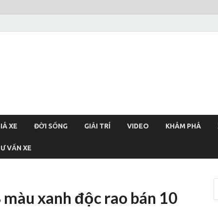
xehoi
chính thống Việt Nam, tin tức xe cập nhật 24h
IÁ XE
ĐỜI SỐNG
GIẢI TRÍ
VIDEO
KHÁM PHÁ
Ư VẤN XE
B màu xanh độc rao bán 10