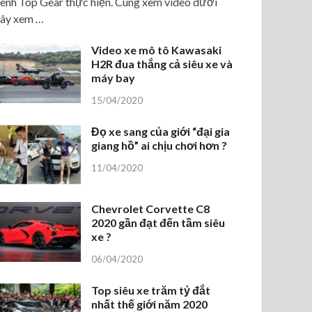
ênh Top Gear thực hiện. Cùng xem video dưới
ây xem …
Video xe mô tô Kawasaki
H2R đua thắng cả siêu xe và
máy bay
15/04/2020
Đọ xe sang của giới “đại gia
giang hồ” ai chịu chơi hơn ?
11/04/2020
Chevrolet Corvette C8
2020 gần đạt đến tầm siêu
xe ?
06/04/2020
Top siêu xe trăm tỷ đắt
nhất thế giới năm 2020