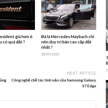
esident giá hơn 6
Đã là Mercedes Maybach chỉ
u có quá đắt ?
nên duy trì bản cao cấp đắt
nhất ?
28/07/2020
T
1
NEXT ARTICLE
hủng
Công nghệ chế tác tinh xảo của Samsung Galaxy
S7 Edge