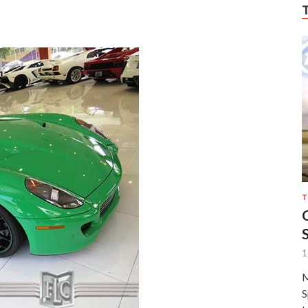
T
1
M
S