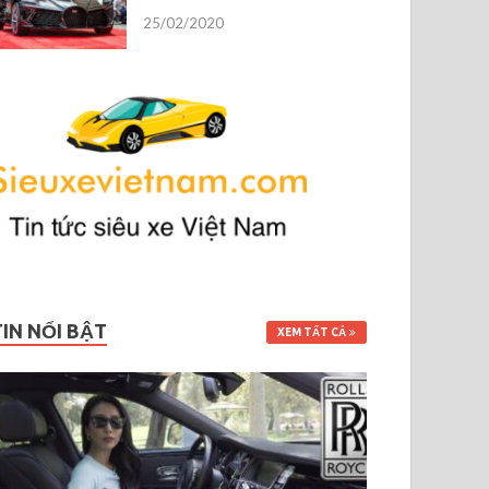
25/02/2020
TIN NỔI BẬT
XEM TẤT CẢ