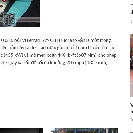
T
d
1
90 USD, bởi vì Ferrari 599 GTB Fiorano vẫn là một trong
phiên bản này ra đời cách đây gần mười năm trước. Nó sử
ực (455 kW) và mô men xoắn 448 lb-ft (607 Nm), cho phép
 3,7 giây và tốc độ tối đa khoảng 205 mph (330 km/h).
V
b
0