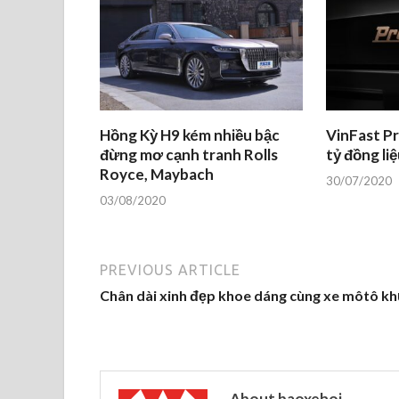
Hồng Kỳ H9 kém nhiều bậc
VinFast Pr
đừng mơ cạnh tranh Rolls
tỷ đồng liệ
Royce, Maybach
30/07/2020
03/08/2020
PREVIOUS ARTICLE
Chân dài xinh đẹp khoe dáng cùng xe môtô k
About baoxehoi