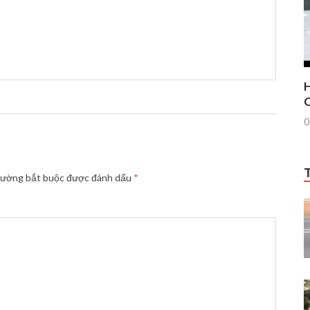
H
C
0
rường bắt buộc được đánh dấu
*