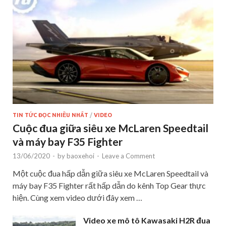
TIN TỨC ĐỌC NHIỀU NHẤT
/
VIDEO
Cuộc đua giữa siêu xe McLaren Speedtail
và máy bay F35 Fighter
13/06/2020
-
by
baoxehoi
-
Leave a Comment
Một cuộc đua hấp dẫn giữa siêu xe McLaren Speedtail và
máy bay F35 Fighter rất hấp dẫn do kênh Top Gear thực
hiện. Cùng xem video dưới đây xem …
Video xe mô tô Kawasaki H2R đua