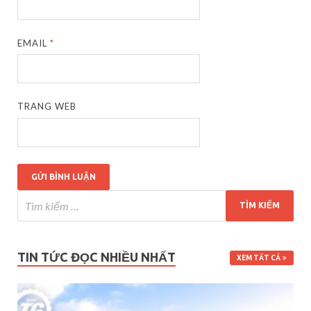
EMAIL
*
TRANG WEB
TIN TỨC ĐỌC NHIỀU NHẤT
XEM TẤT CẢ