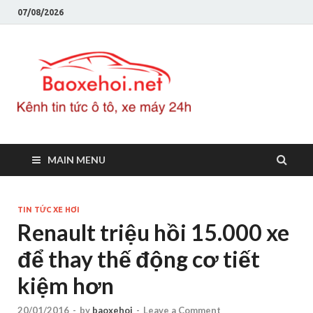
07/08/2026
Baoxeho
Báo xe hơi chính thống
Việt Nam, tin tức xe cập
nhật 24h
MAIN MENU
TIN TỨC XE HƠI
Renault triệu hồi 15.000 xe
để thay thế động cơ tiết
kiệm hơn
20/01/2016
-
by
baoxehoi
-
Leave a Comment