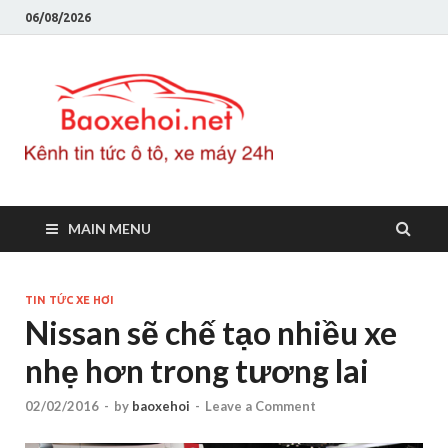
06/08/2026
Baoxeho
Báo xe hơi chính thống
Việt Nam, tin tức xe cập
nhật 24h
MAIN MENU
TIN TỨC XE HƠI
Nissan sẽ chế tạo nhiều xe
nhẹ hơn trong tương lai
02/02/2016
-
by
baoxehoi
-
Leave a Comment