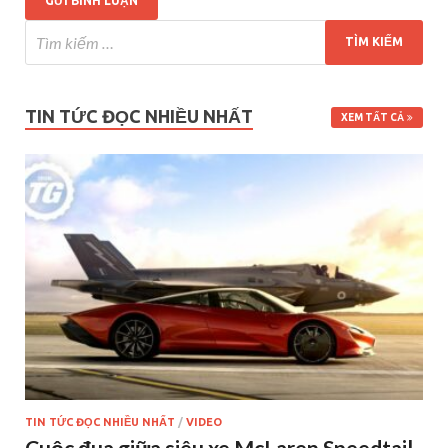
TIN TỨC ĐỌC NHIỀU NHẤT
XEM TẤT CẢ
TIN TỨC ĐỌC NHIỀU NHẤT
/
VIDEO
Cuộc đua giữa siêu xe McLaren Speedtail