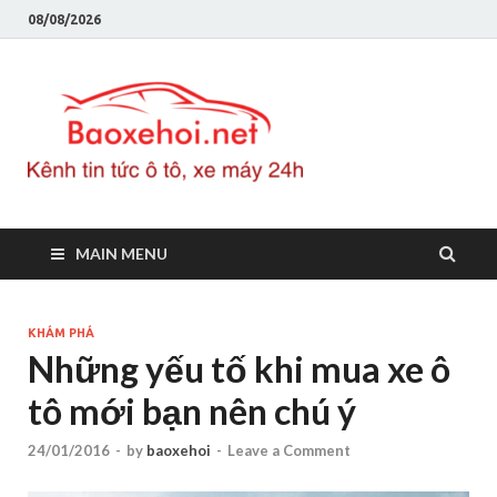
08/08/2026
Baoxeho
Báo xe hơi chính thống
Việt Nam, tin tức xe cập
nhật 24h
MAIN MENU
KHÁM PHÁ
Những yếu tố khi mua xe ô
tô mới bạn nên chú ý
24/01/2016
-
by
baoxehoi
-
Leave a Comment