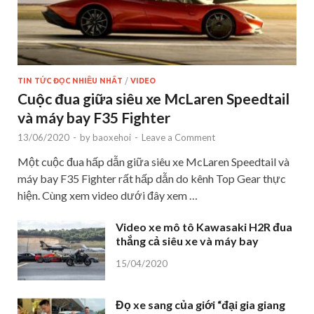
TIN TỨC ĐỌC NHIỀU NHẤT
/
VIDEO
Cuộc đua giữa siêu xe McLaren Speedtail
và máy bay F35 Fighter
13/06/2020
-
by
baoxehoi
-
Leave a Comment
Một cuộc đua hấp dẫn giữa siêu xe McLaren Speedtail và
máy bay F35 Fighter rất hấp dẫn do kênh Top Gear thực
hiện. Cùng xem video dưới đây xem …
Video xe mô tô Kawasaki H2R đua
thắng cả siêu xe và máy bay
15/04/2020
Đọ xe sang của giới “đại gia giang