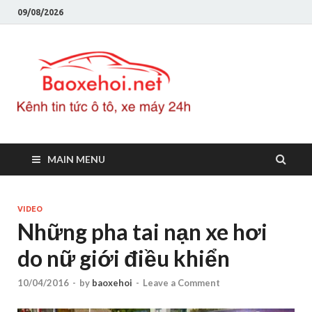
09/08/2026
Baoxeho
Báo xe hơi chính thống
Việt Nam, tin tức xe cập
nhật 24h
MAIN MENU
VIDEO
Những pha tai nạn xe hơi
do nữ giới điều khiển
10/04/2016
-
by
baoxehoi
-
Leave a Comment