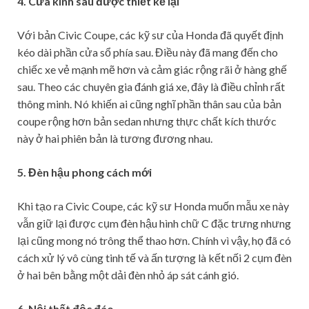
4. Cửa kính sau được thiết kế lại
Với bản Civic Coupe, các kỹ sư của Honda đã quyết định
kéo dài phần cửa sổ phía sau. Điều này đã mang đến cho
chiếc xe vẻ mạnh mẽ hơn và cảm giác rộng rãi ở hàng ghế
sau. Theo các chuyên gia đánh giá xe, đây là điều chỉnh rất
thông minh. Nó khiến ai cũng nghĩ phần thân sau của bản
coupe rộng hơn bản sedan nhưng thực chất kích thước
này ở hai phiên bản là tương đương nhau.
5. Đèn hậu phong cách mới
​Khi tạo ra Civic Coupe, các kỹ sư Honda muốn mẫu xe này
vẫn giữ lại được cụm đèn hậu hình chữ C đặc trưng nhưng
lại cũng mong nó trông thể thao hơn. Chính vì vậy, họ đã có
cách xử lý vô cùng tinh tế và ấn tượng là kết nối 2 cụm đèn
ở hai bên bằng một dải đèn nhỏ áp sát cánh gió.
6. Nội thất độc đáo