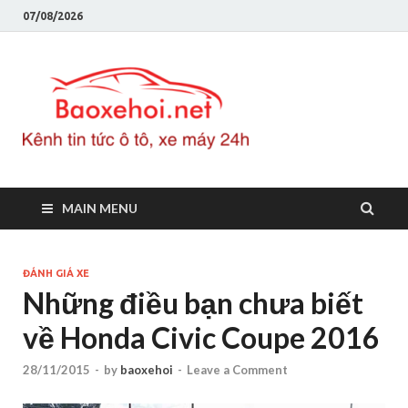
07/08/2026
Baoxeho
Báo xe hơi chính thống
Việt Nam, tin tức xe cập
nhật 24h
MAIN MENU
ĐÁNH GIÁ XE
Những điều bạn chưa biết
về Honda Civic Coupe 2016
28/11/2015
-
by
baoxehoi
-
Leave a Comment