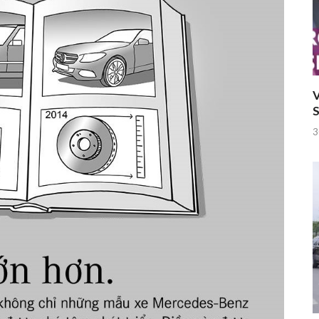
V
S
3