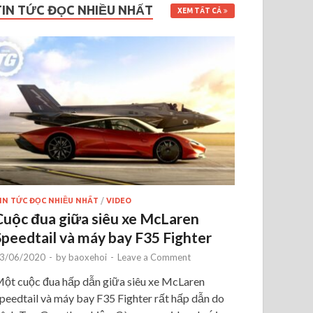
TIN TỨC ĐỌC NHIỀU NHẤT
XEM TẤT CẢ
IN TỨC ĐỌC NHIỀU NHẤT
/
VIDEO
Cuộc đua giữa siêu xe McLaren
Speedtail và máy bay F35 Fighter
3/06/2020
-
by
baoxehoi
-
Leave a Comment
ột cuộc đua hấp dẫn giữa siêu xe McLaren
peedtail và máy bay F35 Fighter rất hấp dẫn do