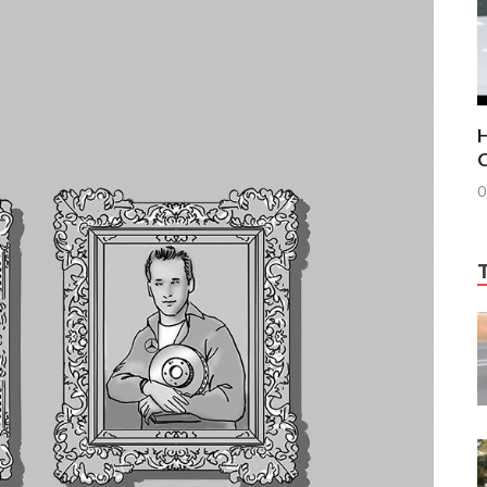
H
C
0