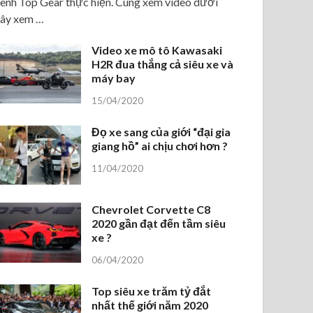
ênh Top Gear thực hiện. Cùng xem video dưới
ây xem …
Video xe mô tô Kawasaki
H2R đua thắng cả siêu xe và
máy bay
15/04/2020
Đọ xe sang của giới “đại gia
giang hồ” ai chịu chơi hơn ?
11/04/2020
Chevrolet Corvette C8
2020 gần đạt đến tầm siêu
xe ?
06/04/2020
Top siêu xe trăm tỷ đắt
nhất thế giới năm 2020