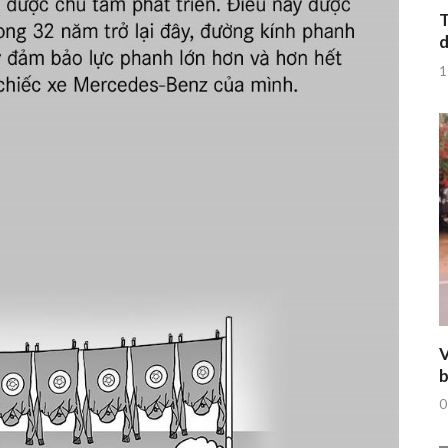
T
d
1
V
b
0