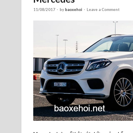
11/08/2017
-
by
baoxehoi
-
Leave a Comment