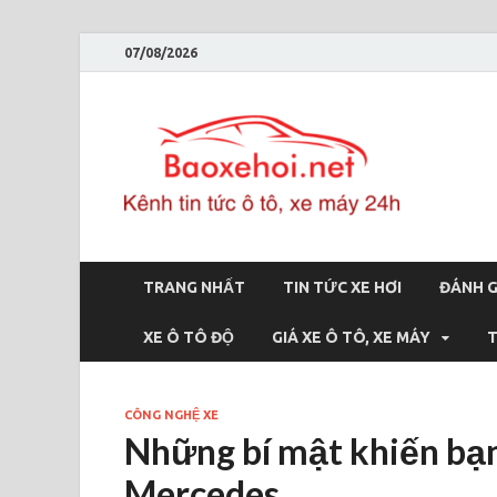
07/08/2026
Bao
Báo xe hơi 
TRANG NHẤT
TIN TỨC XE HƠI
ĐÁNH G
XE Ô TÔ ĐỘ
GIÁ XE Ô TÔ, XE MÁY
T
CÔNG NGHỆ XE
Những bí mật khiến bạn
Mercedes