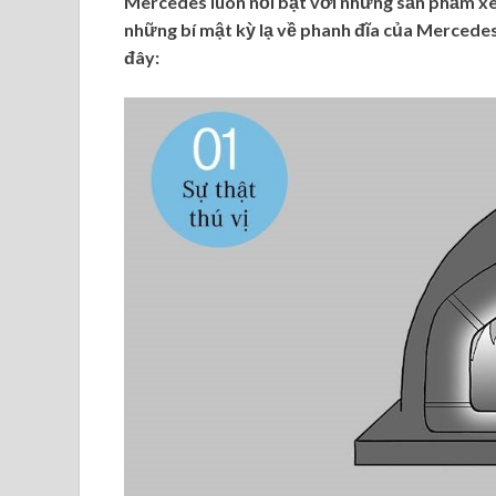
Mercedes luôn nổi bật với những sản phẩm xe 
những bí mật kỳ lạ về phanh đĩa của Mercedes
đây: