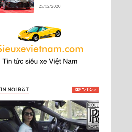
25/02/2020
TIN NỔI BẬT
XEM TẤT CẢ