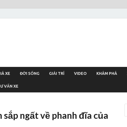
xehoi
chính thống Việt Nam, tin tức xe cập nhật 24h
IÁ XE
ĐỜI SỐNG
GIẢI TRÍ
VIDEO
KHÁM PHÁ
Ư VẤN XE
 sắp ngất về phanh đĩa của