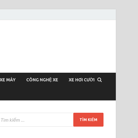
XE MÁY
CÔNG NGHỆ XE
XE HƠI CƯỜI