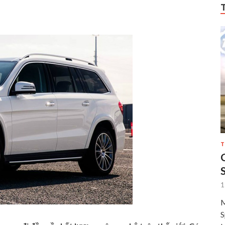
T
1
M
S