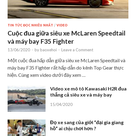
TIN TỨC ĐỌC NHIỀU NHẤT
/
VIDEO
Cuộc đua giữa siêu xe McLaren Speedtail
và máy bay F35 Fighter
13/06/2020
-
by
baoxehoi
-
Leave a Comment
Một cuộc đua hấp dẫn giữa siêu xe McLaren Speedtail và
máy bay F35 Fighter rất hấp dẫn do kênh Top Gear thực
hiện. Cùng xem video dưới đây xem …
Video xe mô tô Kawasaki H2R đua
thắng cả siêu xe và máy bay
15/04/2020
Đọ xe sang của giới “đại gia giang
hồ” ai chịu chơi hơn ?