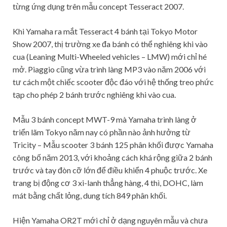
từng ứng dụng trên mẫu concept Tesseract 2007.
Khi Yamaha ra mắt Tesseract 4 bánh tại Tokyo Motor
Show 2007, thị trường xe đa bánh có thể nghiêng khi vào
cua (Leaning Multi-Wheeled vehicles – LMW) mới chỉ hé
mở. Piaggio cũng vừa trình làng MP3 vào năm 2006 với
tư cách một chiếc scooter độc đáo với hệ thống treo phức
tạp cho phép 2 bánh trước nghiêng khi vào cua.
Mẫu 3 bánh concept MWT-9 mà Yamaha trình làng ở
triển lãm Tokyo năm nay có phần nào ảnh hưởng từ
Tricity – Mẫu scooter 3 bánh 125 phân khối được Yamaha
công bố năm 2013, với khoảng cách khá rộng giữa 2 bánh
trước và tay đòn cỡ lớn để điều khiển 4 phuộc trước. Xe
trang bị động cơ 3 xi-lanh thẳng hàng, 4 thì, DOHC, làm
mát bằng chất lỏng, dung tích 849 phân khối.
Hiện Yamaha OR2T mới chỉ ở dạng nguyên mẫu và chưa