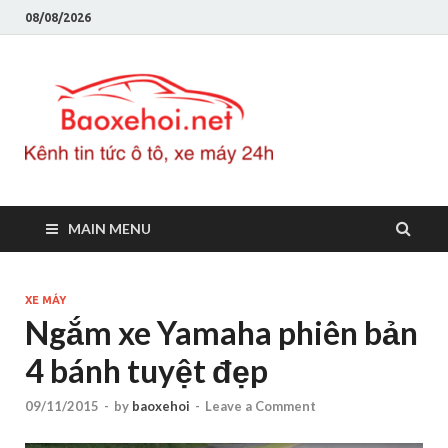
08/08/2026
Baoxeho
Báo xe hơi chính thống
Việt Nam, tin tức xe cập
nhật 24h
MAIN MENU
XE MÁY
Ngắm xe Yamaha phiên bản
4 bánh tuyệt đẹp
09/11/2015
-
by
baoxehoi
-
Leave a Comment