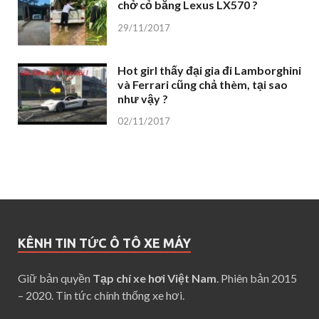
chở cỏ bằng Lexus LX570 ?
29/11/2017
Hot girl thấy đại gia đi Lamborghini
và Ferrari cũng chả thèm, tại sao
như vậy ?
02/11/2017
KÊNH TIN TỨC Ô TÔ XE MÁY
Giữ bản quyền
Tạp chí xe hơi Việt Nam
. Phiên bản 2015
– 2020. Tin tức chính thống xe hơi.