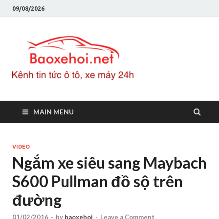
09/08/2026
Baoxeho
Báo xe hơi chính thống
Việt Nam, tin tức xe cập
nhật 24h
MAIN MENU
VIDEO
Ngắm xe siêu sang Maybach
S600 Pullman đồ sộ trên
đường
01/02/2016
-
by
baoxehoi
-
Leave a Comment