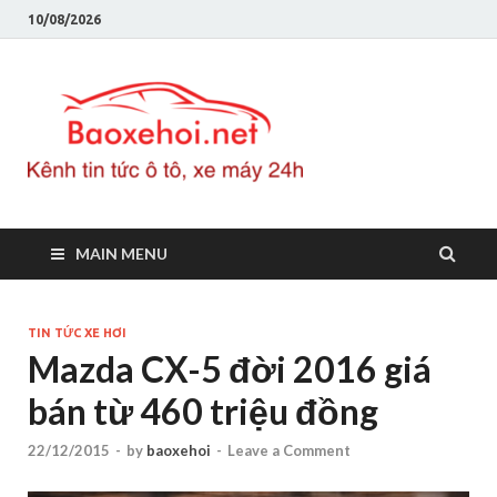
10/08/2026
Baoxeho
Báo xe hơi chính thống
Việt Nam, tin tức xe cập
nhật 24h
MAIN MENU
TIN TỨC XE HƠI
Mazda CX-5 đời 2016 giá
bán từ 460 triệu đồng
22/12/2015
-
by
baoxehoi
-
Leave a Comment