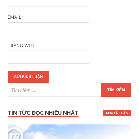
EMAIL
*
TRANG WEB
TIN TỨC ĐỌC NHIỀU NHẤT
XEM TẤT CẢ