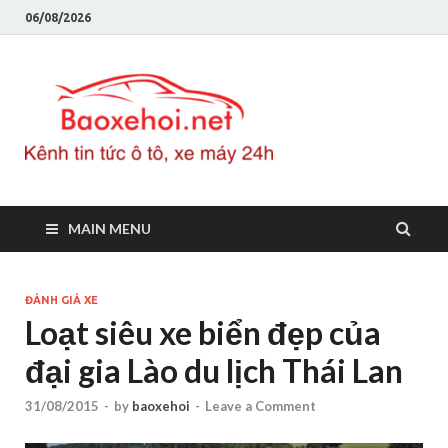
06/08/2026
Baoxeho
Báo xe hơi chính thống
Việt Nam, tin tức xe cập
nhật 24h
MAIN MENU
ĐÁNH GIÁ XE
Loạt siêu xe biển đẹp của
đại gia Lào du lịch Thái Lan
31/08/2015
-
by
baoxehoi
-
Leave a Comment