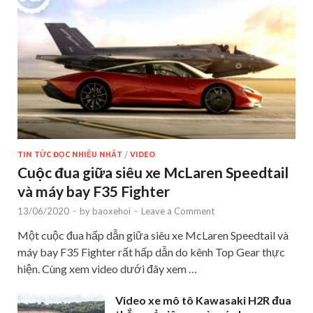
TIN TỨC ĐỌC NHIỀU NHẤT
/
VIDEO
Cuộc đua giữa siêu xe McLaren Speedtail
và máy bay F35 Fighter
13/06/2020
-
by
baoxehoi
-
Leave a Comment
Một cuộc đua hấp dẫn giữa siêu xe McLaren Speedtail và
máy bay F35 Fighter rất hấp dẫn do kênh Top Gear thực
hiện. Cùng xem video dưới đây xem …
Video xe mô tô Kawasaki H2R đua