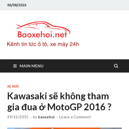
06/08/2026
Baoxeho
Báo xe hơi chính thống
Việt Nam, tin tức xe cập
nhật 24h
MAIN MENU
XE MÁY
Kawasaki sẽ không tham
gia đua ở MotoGP 2016 ?
29/12/2015
-
by
baoxehoi
-
Leave a Comment