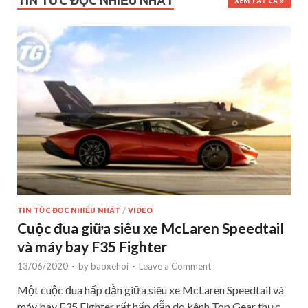
TIN TỨC ĐỌC NHIỀU NHẤT
XEM TẤT CẢ
TIN TỨC ĐỌC NHIỀU NHẤT
/
VIDEO
Cuộc đua giữa siêu xe McLaren Speedtail
và máy bay F35 Fighter
13/06/2020
-
by
baoxehoi
-
Leave a Comment
Một cuộc đua hấp dẫn giữa siêu xe McLaren Speedtail và
máy bay F35 Fighter rất hấp dẫn do kênh Top Gear thực