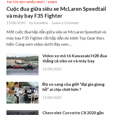
TIN TỨC ĐỌC NHIỀU NHẤT
/
VIDEO
Cuộc đua giữa siêu xe McLaren Speedtail
và máy bay F35 Fighter
13/06/2020
-
by
baoxehoi
-
Leave a Comment
Một cuộc đua hấp dẫn giữa siêu xe McLaren Speedtail và
máy bay F35 Fighter rất hấp dẫn do kênh Top Gear thực
hiện. Cùng xem video dưới đây xem …
Video xe mô tô Kawasaki H2R đua
thắng cả siêu xe và máy bay
15/04/2020
Đọ xe sang của giới “đại gia giang
hồ” ai chịu chơi hơn ?
11/04/2020
Chevrolet Corvette C8 2020 gần