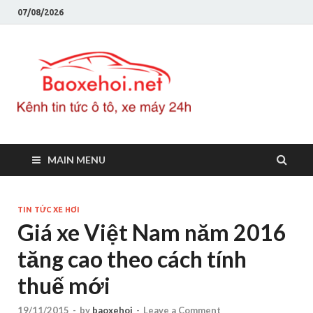
07/08/2026
Baoxeho
Báo xe hơi chính thống
Việt Nam, tin tức xe cập
nhật 24h
MAIN MENU
TIN TỨC XE HƠI
Giá xe Việt Nam năm 2016
tăng cao theo cách tính
thuế mới
19/11/2015
-
by
baoxehoi
-
Leave a Comment