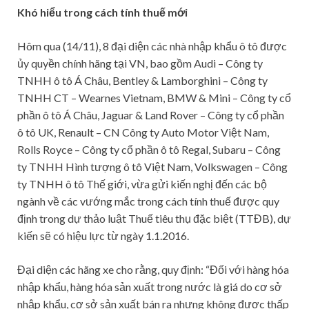
Khó hiểu trong cách tính thuế mới
Hôm qua (14/11), 8 đại diện các nhà nhập khẩu ô tô được
ủy quyền chính hãng tại VN, bao gồm Audi – Công ty
TNHH ô tô Á Châu, Bentley & Lamborghini – Công ty
TNHH CT – Wearnes Vietnam, BMW & Mini – Công ty cổ
phần ô tô Á Châu, Jaguar & Land Rover – Công ty cổ phần
ô tô UK, Renault – CN Công ty Auto Motor Việt Nam,
Rolls Royce – Công ty cổ phần ô tô Regal, Subaru – Công
ty TNHH Hình tượng ô tô Việt Nam, Volkswagen – Công
ty TNHH ô tô Thế giới, vừa gửi kiến nghị đến các bộ
ngành về các vướng mắc trong cách tính thuế được quy
định trong dự thảo luật Thuế tiêu thụ đặc biệt (TTĐB), dự
kiến sẽ có hiệu lực từ ngày 1.1.2016.
Đại diện các hãng xe cho rằng, quy định: “Đối với hàng hóa
nhập khẩu, hàng hóa sản xuất trong nước là giá do cơ sở
nhập khẩu, cơ sở sản xuất bán ra nhưng không được thấp