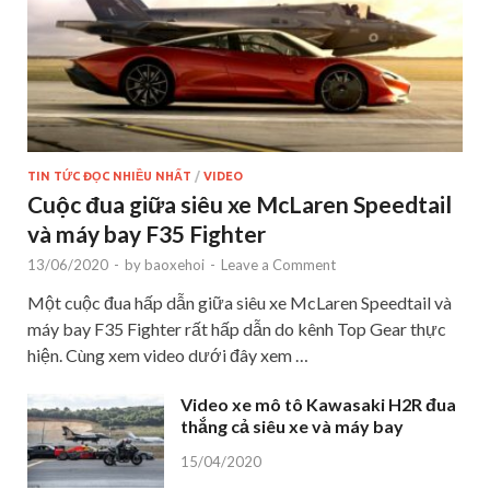
TIN TỨC ĐỌC NHIỀU NHẤT
/
VIDEO
Cuộc đua giữa siêu xe McLaren Speedtail
và máy bay F35 Fighter
13/06/2020
-
by
baoxehoi
-
Leave a Comment
Một cuộc đua hấp dẫn giữa siêu xe McLaren Speedtail và
máy bay F35 Fighter rất hấp dẫn do kênh Top Gear thực
hiện. Cùng xem video dưới đây xem …
Video xe mô tô Kawasaki H2R đua
thắng cả siêu xe và máy bay
15/04/2020