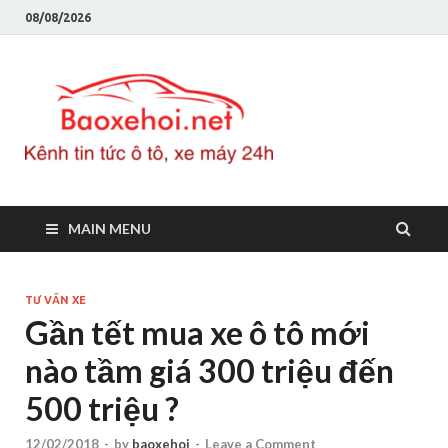
08/08/2026
Baoxeho
Báo xe hơi chính thống
Việt Nam, tin tức xe cập
nhật 24h
MAIN MENU
TƯ VẤN XE
Gần tết mua xe ô tô mới
nào tầm giá 300 triệu đến
500 triệu ?
12/02/2018
-
by
baoxehoi
-
Leave a Comment