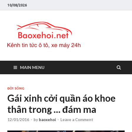
10/08/2026
Baoxeho
Báo xe hơi chính thống
Việt Nam, tin tức xe cập
nhật 24h
MAIN MENU
ĐỜI SỐNG
Gái xinh cởi quần áo khoe
thân trong … đám ma
12/01/2016
-
by
baoxehoi
-
Leave a Comment