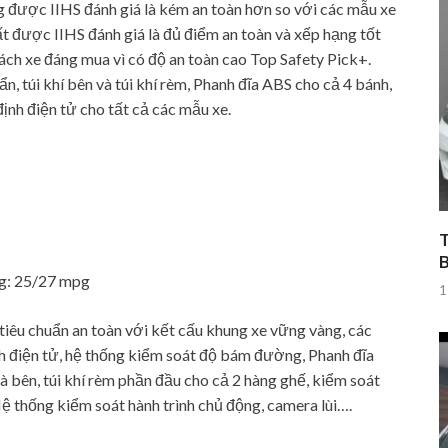
 được IIHS đánh giá là kém an toàn hơn so với các mẫu xe
ất được IIHS đánh giá là đủ điểm an toàn và xếp hạng tốt
sách xe đáng mua vì có độ an toàn cao Top Safety Pick+.
n, túi khí bên và túi khí rèm, Phanh đĩa ABS cho cả 4 bánh,
nh điện tử cho tất cả các mẫu xe.
T
ng: 25/27 mpg
1
iêu chuẩn an toàn với kết cấu khung xe vững vàng, các
nh điện tử, hệ thống kiểm soát độ bám đường, Phanh đĩa
à bên, túi khí rèm phần đầu cho cả 2 hàng ghế, kiểm soát
ệ thống kiểm soát hành trình chủ động, camera lùi….