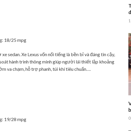
T
d
1
ng: 18/25 mpg
 xe sedan. Xe Lexus vốn nổi tiếng là bền bỉ và đáng tin cậy,
soát hành trình thông minh giúp người lái thiết lập khoảng
ớm va chạm, hỗ trợ phanh, túi khí tiêu chuẩn….
V
b
0
ng: 19/28 mpg