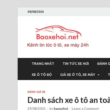
09/08/2026
Bao
Báo xe hơi 
TRANG NHẤT
TIN TỨC XE HƠI
ĐÁNH G
XE Ô TÔ ĐỘ
GIÁ XE Ô TÔ, XE MÁY
T
ĐÁNH GIÁ XE
Danh sách xe ô tô an t
29/08/2015
-
by
baoxehoi
-
Leave a Comment