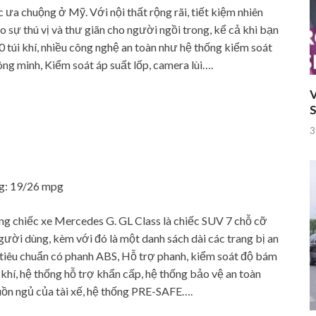
c ưa chuộng ở Mỹ. Với nội thất rộng rãi, tiết kiệm nhiên
ạo sự thú vị và thư giãn cho người ngồi trong, kể cả khi bạn
0 túi khí, nhiều công nghệ an toàn như hệ thống kiểm soát
ng minh, Kiểm soát áp suất lốp, camera lùi….
V
S
3
ng: 19/26 mpg
ng chiếc xe Mercedes G. GL Class là chiếc SUV 7 chỗ cỡ
người dùng, kèm với đó là một danh sách dài các trang bị an
 tiêu chuẩn có phanh ABS, Hỗ trợ phanh, kiểm soát độ bám
 khí, hệ thống hỗ trợ khẩn cấp, hệ thống bảo vệ an toàn
uồn ngủ của tài xế, hệ thống PRE-SAFE….