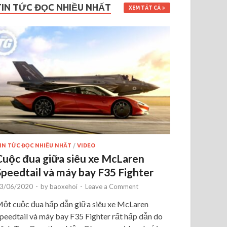
TIN TỨC ĐỌC NHIỀU NHẤT
XEM TẤT CẢ
IN TỨC ĐỌC NHIỀU NHẤT
/
VIDEO
Cuộc đua giữa siêu xe McLaren
Speedtail và máy bay F35 Fighter
3/06/2020
-
by
baoxehoi
-
Leave a Comment
ột cuộc đua hấp dẫn giữa siêu xe McLaren
peedtail và máy bay F35 Fighter rất hấp dẫn do