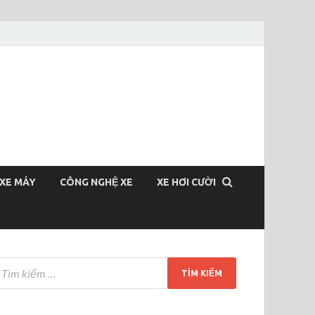
XE MÁY
CÔNG NGHỆ XE
XE HƠI CƯỜI