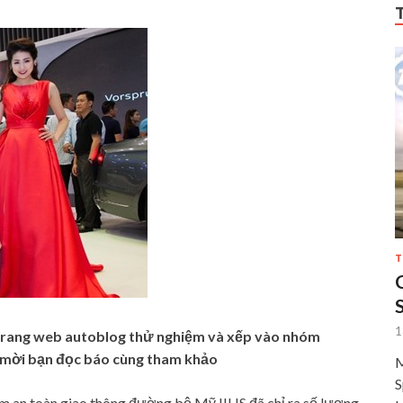
T
1
 trang web autoblog thử nghiệm và xếp vào nhóm
, mời bạn đọc báo cùng tham khảo
M
S
m an toàn giao thông đường bộ Mỹ IIHS đã chỉ ra số lượng