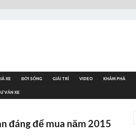
xehoi
chính thống Việt Nam, tin tức xe cập nhật 24h
IÁ XE
ĐỜI SỐNG
GIẢI TRÍ
VIDEO
KHÁM PHÁ
Ư VẤN XE
oàn đáng để mua năm 2015