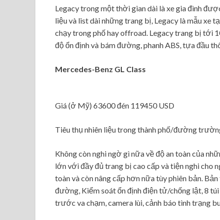
Legacy trong một thời gian dài là xe gia đình đượ
liệu và list dài những trang bị, Legacy là mẫu xe t
chạy trong phố hay offroad. Legacy trang bị tới 1
độ ổn định và bám đường, phanh ABS, tựa đầu thô
Mercedes-Benz GL Class
Giá (ở Mỹ) 63600 đén 119450 USD
Tiêu thụ nhiên liệu trong thành phố/đường trườ
Không còn nghi ngờ gì nữa về độ an toàn của nhữ
lớn với đầy đủ trang bị cao cấp và tiện nghi cho 
toàn và còn nâng cấp hơn nữa tùy phiên bản. Bản
đường, Kiểm soát ổn định điện tử/chống lật, 8 túi
trước va chạm, camera lùi, cảnh báo tình trạng b