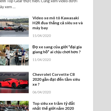
ênh Top Gear thực hiện. Cùng xem video dưới
ây xem …
Video xe mô tô Kawasaki
H2R đua thắng cả siêu xe và
máy bay
15/04/2020
Đọ xe sang của giới “đại gia
giang hồ” ai chịu chơi hơn ?
11/04/2020
Chevrolet Corvette C8
2020 gần đạt đến tầm siêu
xe ?
06/04/2020
Top siêu xe trăm tỷ đắt
nhất thế giới năm 2020