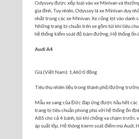
Odyssey được xếp loại vào xe Minivan và thường
gia đình. Tuy nhiên, Odyssey là xe Minivan duy nh
nhất trong các xe Minivan. Xe cũng lọt vào danh 
Những trang bị chuẩn trên xe gồm túi khí tiêu chuẩ
hệ thống kiểm soát độ bám đường, Hệ thống ổn đị
Audi A4
Giá (Việt Nam): 1,460 tỉ đồng
Tiêu thụ nhiên liệu trong thành phố/đường trườ
Mẫu xe sang của Đức đáp ứng được hầu hết các t
trang bị tiêu chuẩn phong phú với hệ thống ổn đị
ABS cho cả 4 bánh, túi khí chống va chạm trước v
áp suất lốp, Hệ thông kierm soát điểm mù Audi, H