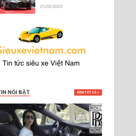
25/02/2020
TIN NỔI BẬT
XEM TẤT CẢ